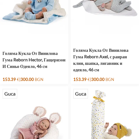
Голяма Кукла От Винилова
Голяма Кукла От Винилова
Гума Reborn Axel, с раиран
Гума Reborn Hector, Гащеризон
клин, шапка, лигавник и
И Синьо Одеяло, 46 см
одеяло, 46 см
|
|
153.39
€
300.00
BGN
153.39
€
300.00
BGN
Guca
Guca