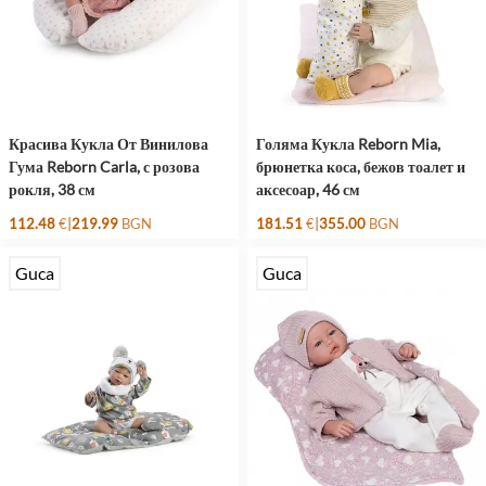
Красива Кукла От Винилова
Голяма Кукла Reborn Mia,
Гума Reborn Carla, с розова
брюнетка коса, бежов тоалет и
рокля, 38 см
аксесоар, 46 см
|
|
112.48
€
219.99
BGN
181.51
€
355.00
BGN
Guca
Guca