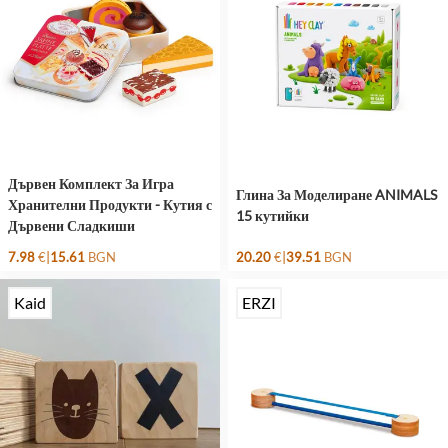
Дървен Комплект За Игра
Глина За Моделиране ANIMALS
Хранителни Продукти - Кутия с
15 кутийки
Дървени Сладкиши
|
|
7.98
€
15.61
BGN
20.20
€
39.51
BGN
Kaid
ERZI