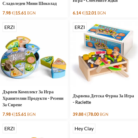
Игра - Смесените Ядки
Сладоледен Мини Шоколад
|
|
7.98
€
15.61
BGN
6.14
€
12.01
BGN
ERZI
ERZI
Дървен Комплект За Игра
Дървена Детска Фурна За Игра
Хранителни Продукти - Резени
- Raclette
За Сирене
|
|
7.98
€
15.61
BGN
39.88
€
78.00
BGN
ERZI
Hey Clay