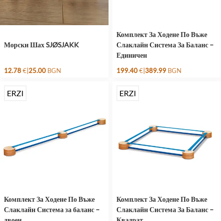
Комплект За Ходене По Въже
Морски Шах SJØSJAKK
Слаклайн Система За Баланс –
Единичен
|
|
12.78
€
25.00
BGN
199.40
€
389.99
BGN
ERZI
ERZI
Комплект За Ходене По Въже
Комплект За Ходене По Въже
Слаклайн Система за баланс –
Слаклайн Система За Баланс –
двоен
Квадрат