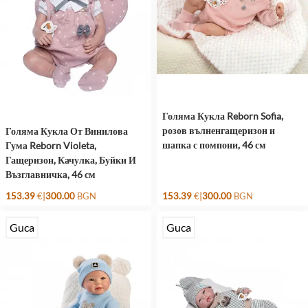
Голяма Кукла Reborn Sofia,
розов вълненгащеризон и
Голяма Кукла От Винилова
шапка с помпони, 46 см
Гума Reborn Violeta,
Гащеризон, Качулка, Буйки И
Възглавничка, 46 см
|
|
153.39
€
300.00
BGN
153.39
€
300.00
BGN
Guca
Guca