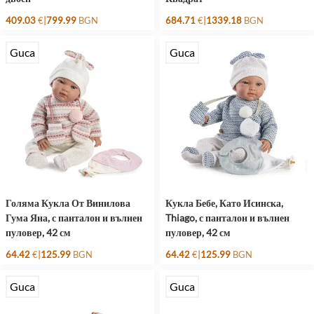
|
|
409.03
€
799.99
BGN
684.71
€
1339.18
BGN
Guca
Guca
Голяма Кукла От Винилова
Кукла Бебе, Като Исинска,
Гума Яна, с панталон и вълнен
Thiago, с панталон и вълнен
пуловер, 42 см
пуловер, 42 см
|
|
64.42
€
125.99
BGN
64.42
€
125.99
BGN
Guca
Guca