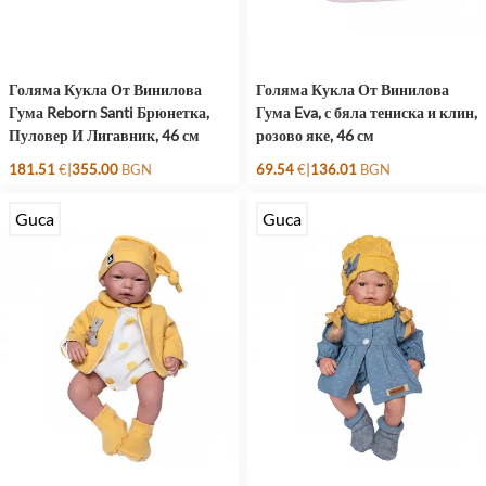
Голяма Кукла От Винилова
Голяма Кукла От Винилова
Гума Reborn Santi Брюнетка,
Гума Eva, с бяла тениска и клин,
Пуловер И Лигавник, 46 см
розово яке, 46 см
|
|
181.51
€
355.00
BGN
69.54
€
136.01
BGN
Guca
Guca