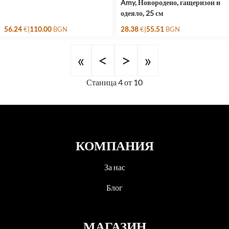
Amy, Новородено, гащеризон и
одеяло, 25 см
|
|
56.24
€
110.00
BGN
28.38
€
55.51
BGN
«
<
>
»
Станица
4
от
10
КОМПАНИЯ
За нас
Блог
МАГАЗИН