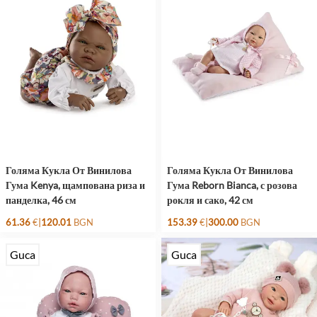
Голяма Кукла От Винилова
Голяма Кукла От Винилова
Гума Kenya, щампована риза и
Гума Reborn Bianca, с розова
панделка, 46 см
рокля и сако, 42 см
|
|
61.36
€
120.01
BGN
153.39
€
300.00
BGN
Guca
Guca