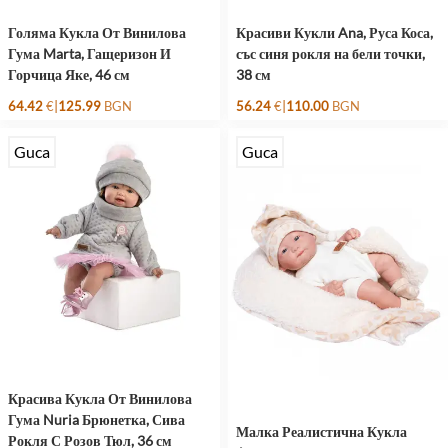
Голяма Кукла От Винилова
Красиви Кукли Ana, Руса Коса,
Гума Marta, Гащеризон И
със синя рокля на бели точки,
Горчица Яке, 46 см
38 см
|
|
64.42
€
125.99
BGN
56.24
€
110.00
BGN
Guca
Guca
Красива Кукла От Винилова
Гума Nuria Брюнетка, Сива
Малка Реалистична Кукла
Рокля С Розов Тюл, 36 см