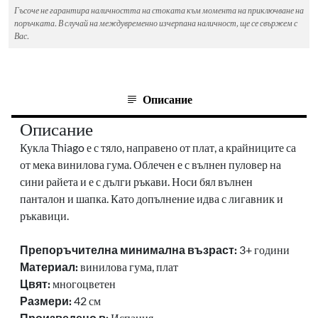
Гъсоче не гарантира наличността на стоката към момента на приключване на
поръчката. В случай на междувременно изчерпана наличност, ще се свържем с
Вас.
Описание
Описание
Кукла Thiago е с тяло, направено от плат, а крайниците са
от мека винилова гума.
Облечен е с вълнен пуловер на
сини райета и е с дълги ръкави.
Носи б
ял вълнен
панталон и шапка.
Като допълнение идва с лигавник и
ръкавици.
Препоръчителна минимална възраст:
3+ години
Материал:
винилова гума, плат
Цвят:
многоцветен
Размери:
42 см
Произведено в:
Испания