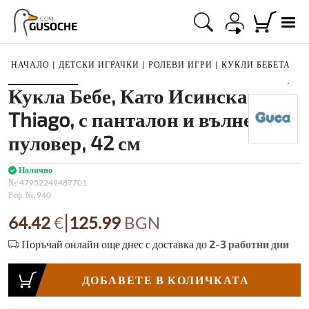
.COM
GUSOCHE
НАЧАЛО
|
ДЕТСКИ ИГРАЧКИ
|
РОЛЕВИ ИГРИ
|
КУКЛИ БЕБЕТА
1
/
4
Кукла Бебе, Като Исинска,
Thiago, с панталон и вълнен
пуловер, 42 см
Налично
№:
47952249487701
Реф. №:
940
|
64.42
€
125.99
BGN
Поръчай онлайн още днес с доставка до
2-3
работни дни
ДОБАВЕТЕ В КОЛИЧКАТА