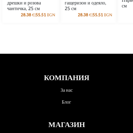
дрешки и розова
гащеризон и одеяло,
см
чантичка, 25 см
25 см
|
|
28.38
€
55.51
BGN
28.38
€
55.51
BGN
КОМПАНИЯ
За нас
Блог
МАГАЗИН