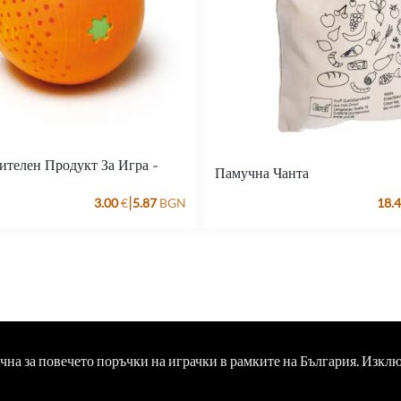
ителен Продукт За Игра -
Памучна Чанта
|
3.00
€
5.87
BGN
18.
ична за повечето поръчки на играчки в рамките на България. Изкл