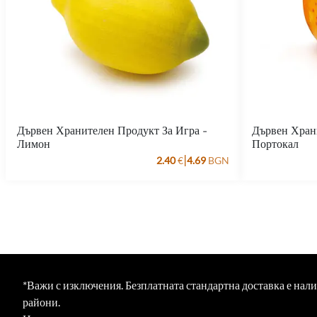
Дървен Хранителен Продукт За Игра -
Дървен Хран
Лимон
Портокал
|
2.40
€
4.69
BGN
*Важи с изключения. Безплатната стандартна доставка е нал
райони.