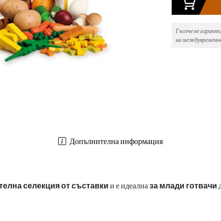
Гъсоче не гарант
на междувременно
Допълнителна информация
телна селекция от съставки
и е идеална
за млади готвачи
д