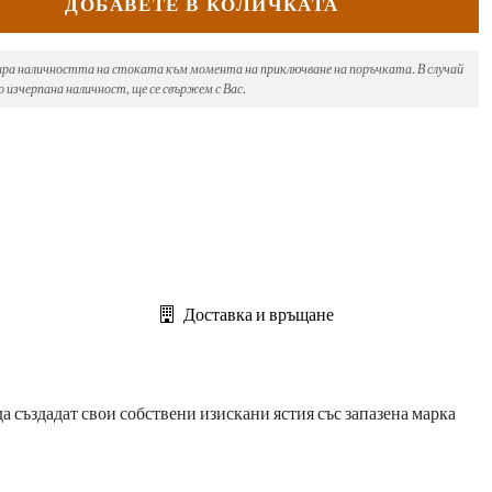
ДОБАВЕТЕ В КОЛИЧКАТА
ира наличността на стоката към момента на приключване на поръчката. В случай
 изчерпана наличност, ще се свържем с Вас.
Доставка и връщане
а създадат свои собствени изискани ястия със запазена марка