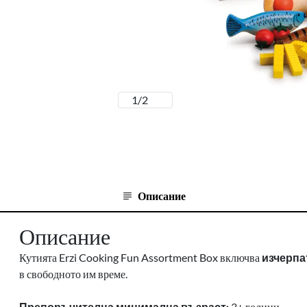
1
/
2
Описание
Описание
Кутията Erzi Cooking Fun Assortment Box включва
изчерпа
в свободното им време.
Препоръчителна минимална възраст:
3+ години