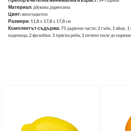
Материал:
дбукова дървесина
Цвят:
многоцветен
Размери:
11,8 х 17,8 х 17,8 см
Комплектът съдържа:
75 дървени части; 2 гъби, 1 яйце, 1
наденица, 2 филийки, 1 прясна риба, 1 печено пиле до нарязан