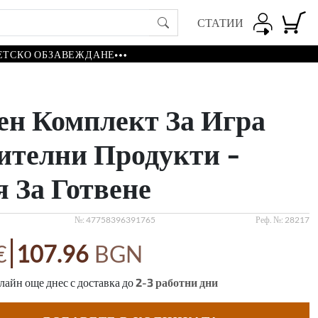
СТАТИИ
ЕТСКО ОБЗАВЕЖДАНЕ
ен Комплект За Игра
ителни Продукти -
 За Готвене
№:
47758396391765
Реф. №:
28217
|
€
107.96
BGN
айн още днес с доставка до
2-3
работни дни