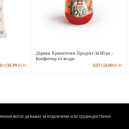
Дървен Хранителен Продукт За Игра -
Конфитюр от ягоди
|
|
40
€
35.99
BGN
3.07
€
6.00
BGN
ючения могат да важат за отдалечени или труднодостъпни