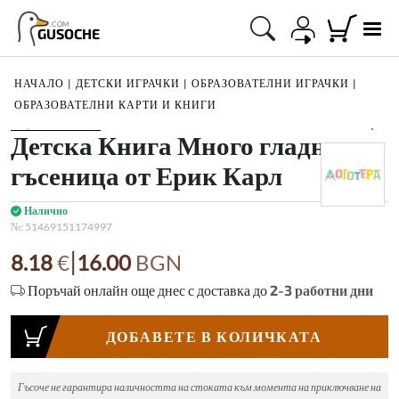
.COM
GUSOCHE
НАЧАЛО
|
ДЕТСКИ ИГРАЧКИ
|
ОБРАЗОВАТЕЛНИ ИГРАЧКИ
|
ОБРАЗОВАТЕЛНИ КАРТИ И КНИГИ
1
/
3
Детска Книга Много гладната
гъсеница от Ерик Карл
Налично
№:
51469151174997
|
8.18
€
16.00
BGN
Поръчай онлайн още днес с доставка до
2-3
работни дни
ДОБАВЕТЕ В КОЛИЧКАТА
Гъсоче не гарантира наличността на стоката към момента на приключване на