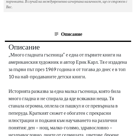
поръчката. В случай на междувременно изчерпана наличност, ще се свържем с
Вас.
Описание
Описание
„Много гладната гъсеница“ е една от първите книги на
американския художник и автор Ерик Карл. Тя е издадена
за първи път през 1969 година и от тогава до днес е в топ
10 на най-продаваните детски книги.
Историята разказва за една малка гъсеница, която била
много гладна и не спирала да яде всякакви неща. Тя
станала огромна, оплела си пашкул и се превърнала в
пеперуда. Краткият сюжет е обогатен с прекрасни
илюстрации и подканя към научаването на различни
понятия: ден – нощ, малко-голямо, здравословно –
нездравословно, дните от седмицата, цветове, броене,