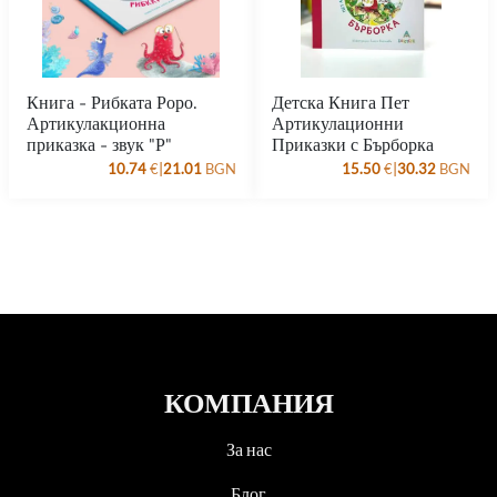
Книга - Рибката Роро.
Детска Книга Пет
Артикулакционна
Артикулационни
приказка - звук "Р"
Приказки с Бърборка
|
|
10.74
€
21.01
BGN
15.50
€
30.32
BGN
КОМПАНИЯ
За нас
Блог