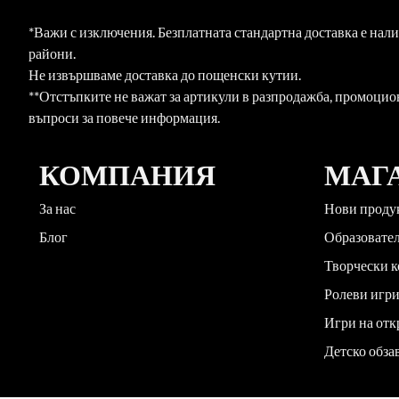
*Важи с изключения. Безплатната стандартна доставка е нал
райони.
Не извършваме доставка до пощенски кутии.
**Отстъпките не важат за артикули в разпродажба, промоцио
въпроси за повече информация.
КОМПАНИЯ
МАГ
За нас
Нови проду
Блог
Образовате
Творчески 
Ролеви игр
Игри на отк
Детско обза