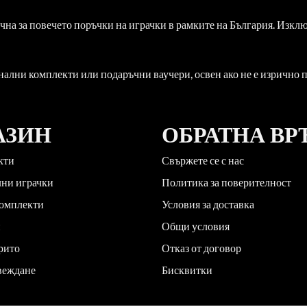
ична за повечето поръчки на играчки в рамките на България. Изкл
нални комплекти или подаръчни ваучери, освен ако не е изрично
АЗИН
ОБРАТНА ВР
кти
Свържете се с нас
лни играчки
Политика за поверителност
комплекти
Условия за доставка
и
Общи условия
рито
Отказ от договор
веждане
Бисквитки