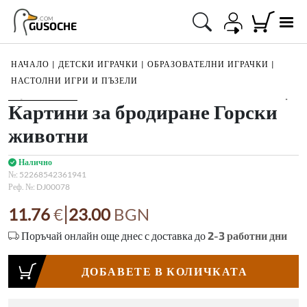
.COM
GUSOCHE
НАЧАЛО
|
ДЕТСКИ ИГРАЧКИ
|
ОБРАЗОВАТЕЛНИ ИГРАЧКИ
|
НАСТОЛНИ ИГРИ И ПЪЗЕЛИ
1
/
4
Картини за бродиране Горски
животни
Налично
№:
52268542361941
Реф. №:
DJ00078
|
11.76
€
23.00
BGN
Поръчай онлайн още днес с доставка до
2-3
работни дни
ДОБАВЕТЕ В КОЛИЧКАТА