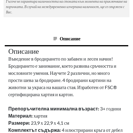
Гъсоче не гарантира наличността на стоката към момента на приключване на
поръчката. В случай на междувременно изчерпана наличност, ще се свържем с
Вас.
Описание
Описание
Въведение в бродирането по забавен и лесен начин!
Бродирането е занимание, което развива сръчността и
мословните умения. Научете 2 различни, но много
прости шева за бродиране. 4 бродирани картини на
животни за украса на вашата стая. Изработен от FSC®
сертифицирана хартия и картон.
Препоръчителна минимална възраст:
3+ години
Материал:
хартия
Размери:
23,9 х 22,9 х 4,1 см
Комплектът съдържа:
4 илюстрирани кръга от дебел