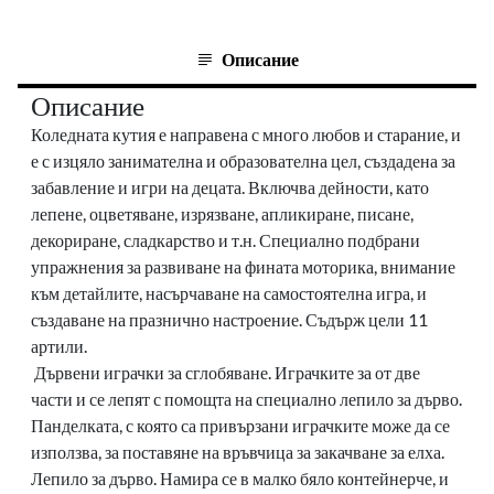
Описание
Описание
Коледната кутия е направена с много любов и старание, и
е с изцяло занимателна и образователна цел, създадена за
забавление и игри на децата. Включва дейности, като
лепене, оцветяване, изрязване, апликиране, писане,
декориране, сладкарство и т.н. Специално подбрани
упражнения за развиване на фината моторика, внимание
към детайлите, насърчаване на самостоятелна игра, и
създаване на празнично настроение. Съдърж цели 11
артили.
Дървени играчки за сглобяване. Играчките за от две
части и се лепят с помощта на специално лепило за дърво.
Панделката, с която са привързани играчките може да се
използва, за поставяне на връвчица за закачване за елха.
Лепило за дърво. Намира се в малко бяло контейнерче, и