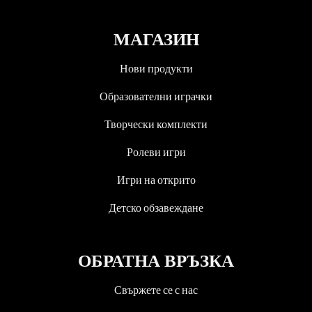
човек и елхата, като се декорира допълнително със
стикери.
МАГАЗИН
Нови продукти
Образователни играчки
Творчески комплекти
Ролеви игри
Игри на открито
Детско обзавеждане
ОБРАТНА ВРЪЗКА
Свържете се с нас