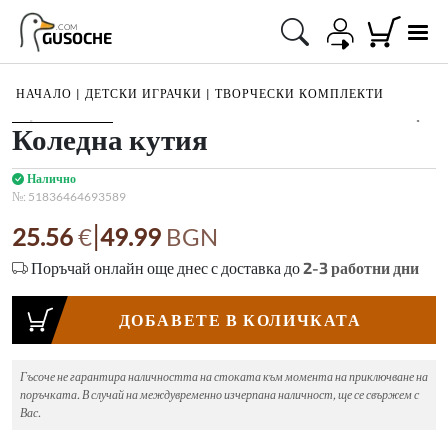
.COM
GUSOCHE
НАЧАЛО
|
ДЕТСКИ ИГРАЧКИ
|
ТВОРЧЕСКИ КОМПЛЕКТИ
1
/
6
Коледна кутия
Налично
№:
51836464693589
|
25.56
€
49.99
BGN
Поръчай онлайн още днес с доставка до
2-3
работни дни
ДОБАВЕТЕ В КОЛИЧКАТА
Гъсоче не гарантира наличността на стоката към момента на приключване на
поръчката. В случай на междувременно изчерпана наличност, ще се свържем с
Вас.