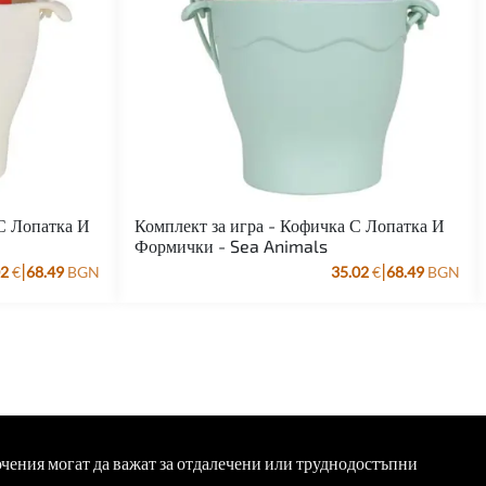
С Лопатка И
Комплект за игра - Кофичка С Лопатка И
Формички - Sea Animals
|
|
02
€
68.49
BGN
35.02
€
68.49
BGN
ючения могат да важат за отдалечени или труднодостъпни