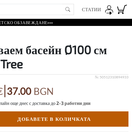
СТАТИИ
ЕТСКО ОБЗАВЕЖДАНЕ
ваем басейн Ø100 см
Tree
№:
50512310894933
|
€
37.00
BGN
айн още днес с доставка до
2-3
работни дни
ДОБАВЕТЕ В КОЛИЧКАТА