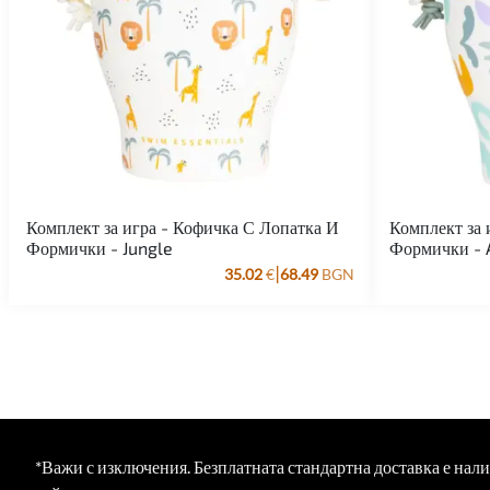
Комплект за игра - Кофичка С Лопатка И
Комплект за 
Формички - Jungle
Формички - 
|
35.02
€
68.49
BGN
*Важи с изключения. Безплатната стандартна доставка е нал