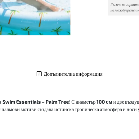
Гъсоче не гарант
на междувременно
Допълнителна информация
Swim Essentials – Palm Tree
! С диаметър
100 см
и две възду
 с палмови мотиви създава истинска тропическа атмосфера и носи