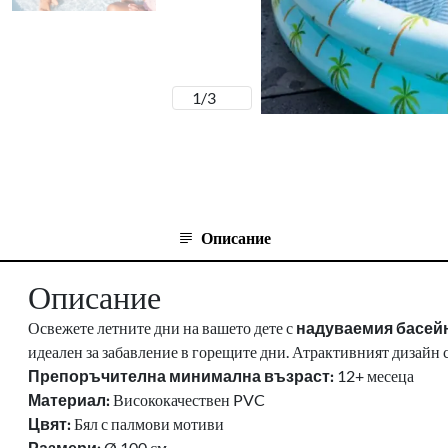
1
/
3
Описание
Описание
Освежете летните дни на вашето дете с
надуваемия басейн 
идеален за забавление в горещите дни. Атрактивният дизайн
Препоръчителна минимална възраст:
12+ месеца
Материал:
Висококачествен PVC
Цвят:
Бял с палмови мотиви
Размери:
Ø 100 см