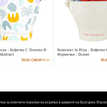
игра - Кофичка С Лопатка И
Комплект За Игра - Кофичка 
Abstract
Формички - Ocean
|
35.02
€
68.49
BGN
35.
ична за повечето поръчки на играчки в рамките на България. Изкл