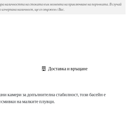
ира наличността на стоката към момента на приключване на поръчката. В случай
 изчерпана наличност, ще се свържем с Вас.
Доставка и връщане
шни камери за допълнителна стабилност, този басейн е
 усмивки на малките плувци.