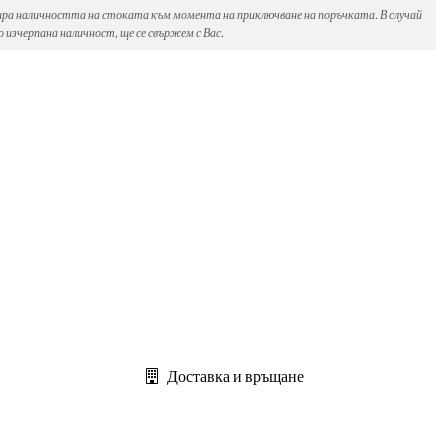
ира наличността на стоката към момента на приключване на поръчката. В случай
 изчерпана наличност, ще се свържем с Вас.
Доставка и връщане