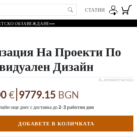
СТАТИИ
ЕТСКО ОБЗАВЕЖДАНЕ
изация На Проекти По
видуален Дизайн
№:
49394057347413
|
00
€
9779.15
BGN
айн още днес с доставка до
2-3
работни дни
ДОБАВЕТЕ В КОЛИЧКАТА