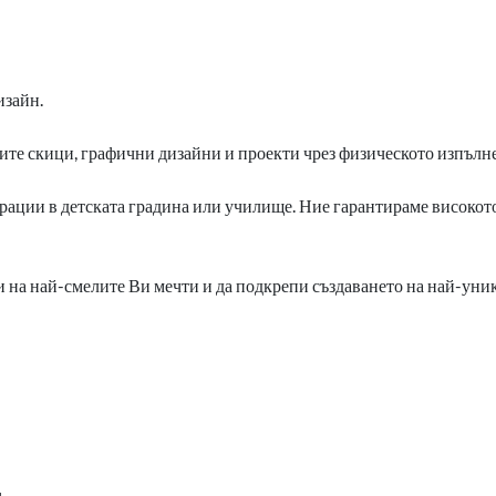
изайн.
ите скици, графични дизайни и проекти чрез физическото изпълн
рации в детската градина или училище. Ние гарантираме високото
и на най-смелите Ви мечти и да подкрепи създаването на най-уни