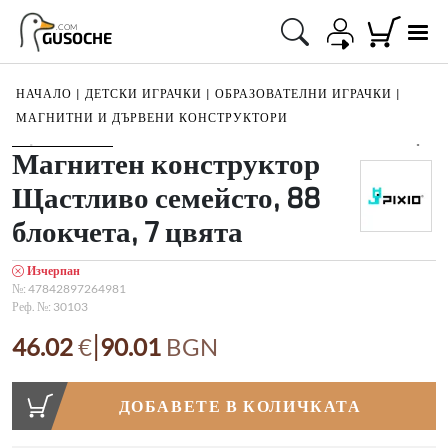
.COM
GUSOCHE
НАЧАЛО
|
ДЕТСКИ ИГРАЧКИ
|
ОБРАЗОВАТЕЛНИ ИГРАЧКИ
|
МАГНИТНИ И ДЪРВЕНИ КОНСТРУКТОРИ
1
/
4
Магнитен конструктор
Щастливо семейсто, 88
блокчета, 7 цвята
Изчерпан
№:
47842897264981
Реф. №:
30103
|
46.02
€
90.01
BGN
ДОБАВЕТЕ В КОЛИЧКАТА