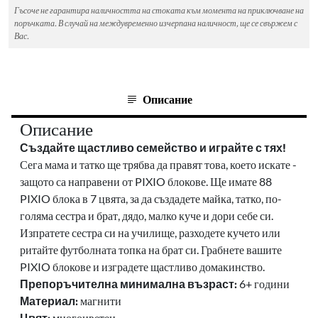
Гъсоче не гарантира наличността на стоката към момента на приключване на
поръчката. В случай на междувременно изчерпана наличност, ще се свържем с
Вас.
Описание
Описание
Създайте щастливо семейство и играйте с тях!
Сега мама и татко ще трябва да правят това, което искате -
защото са направени от PIXIO блокове.
Ще имате 88
PIXIO блока в 7 цвята, за да създадете майка, татко, по-
голяма сестра и брат, дядо, малко куче и дори себе си.
Изпратете сестра си на училище, разходете кучето или
ритайте футболната топка на брат си.
Грабнете вашите
PIXIO блокове и изградете щастливо домакинство.
Препоръчителна минимална възраст:
6+ години
Материал:
магнити
Цвят:
многоцветен