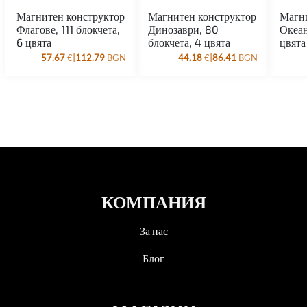
Магнитен конструктор
Магнитен конструктор
Магни
Флагове, 111 блокчета,
Динозаври, 80
Океан
6 цвята
блокчета, 4 цвята
цвята
|
|
57.67
€
112.79
BGN
44.18
€
86.41
BGN
КОМПАНИЯ
За нас
Блог