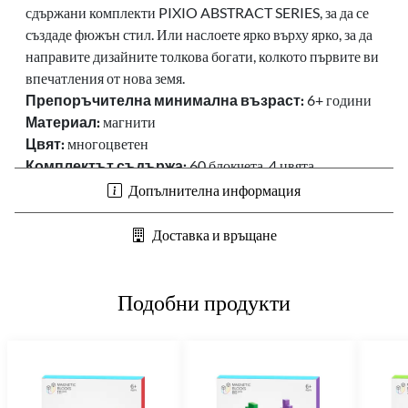
сдържани комплекти PIXIO ABSTRACT SERIES, за да се
създаде фюжън стил. Или наслоете ярко върху ярко, за да
направите дизайните толкова богати, колкото първите ви
впечатления от нова земя.
Препоръчителна минимална възраст:
6+ години
Материал:
магнити
Цвят:
многоцветен
Комплектът съдържа:
60 блокчета, 4 цвята
Забележка:
Не е подходящо за деца под 6 години, тъй
Допълнителна информация
като съдържа малки части
Доставка и връщане
Подобни продукти