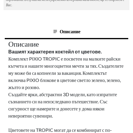
Вас.
Описание
Описание
Вашият характерен коктейл от цветове.
Комплект PIXIO TROPIC е посветен на малките райски
кътчета и нашите многоцветни мечти за тях. Създателите
му може би са копнеели за ваканция. Комплектът
включва PIXIO блокове в цветове светло зелено, зелено,
жълто и розово.
Създайте ярки, абстрактни 3D модели, като изпратите
съзнанието си на неизследвано пътешествие. Със
сигурност ще намерите и донесете у дома някои
невероятни сувенири.
Цветовете на TROPIC могат да се комбинират с по-