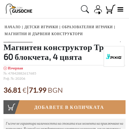
.COM
GUSOCHE
НАЧАЛО
|
ДЕТСКИ ИГРАЧКИ
|
ОБРАЗОВАТЕЛНИ ИГРАЧКИ
|
МАГНИТНИ И ДЪРВЕНИ КОНСТРУКТОРИ
1
/
3
Магнитен конструктор Тропик,
60 блокчета, 4 цвята
Изчерпан
№:
47842882617685
Реф. №:
20206
|
36.81
€
71.99
BGN
ДОБАВЕТЕ В КОЛИЧКАТА
Гъсоче не гарантира наличността на стоката към момента на приключване на
поръчката. В случай на междувременно изчерпана наличност, ще се свържем с