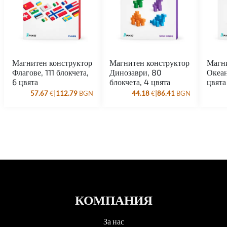
Магнитен конструктор
Магнитен конструктор
Магни
Флагове, 111 блокчета,
Динозаври, 80
Океан
6 цвята
блокчета, 4 цвята
цвята
|
|
57.67
€
112.79
BGN
44.18
€
86.41
BGN
КОМПАНИЯ
За нас