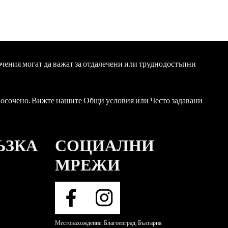
ючения могат да важат за отдалечени или труднодостъпни
 посочено. Вижте нашите Общи условия или Често задавани
ЪЗКА
СОЦИАЛНИ
МРЕЖИ
Местонахождение: Благоевград, България