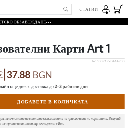
СТАТИИ
ЕТСКО ОБЗАВЕЖДАНЕ
ователни Карти Art 1
№:
50391970414933
|
€
37.88
BGN
айн още днес с доставка до
2-3
работни дни
ДОБАВЕТЕ В КОЛИЧКАТА
ира наличността на стоката към момента на приключване на поръчката. В случай
 изчерпана наличност, ще се свържем с Вас.