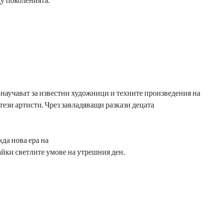
о научават за известни художници и техните произведения на
ези артисти. Чрез завладяващи разкази децата
да нова ера на
айки светлите умове на утрешния ден.