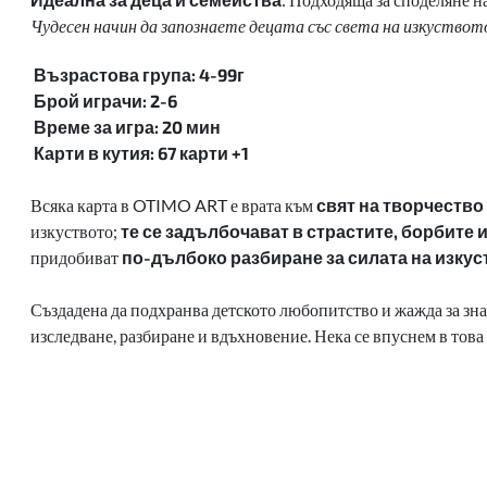
Чудесен начин да запознаете децата със света на изкуствот
Възрастова група: 4-99г
Брой играчи: 2-6
Време за игра: 20 мин
Карти в кутия: 67 карти +1
Всяка карта в OTIMO ART е врата към
свят на творчество 
изкуството;
те се задълбочават в страстите, борбите
придобиват
по-дълбоко разбиране за силата на изкус
Създадена да подхранва детското любопитство и жажда за зна
изследване, разбиране и вдъхновение. Нека се впуснем в тов