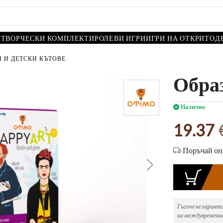
И
ТВОРЧЕСКИ КОМПЛЕКТИ
РОЛЕВИ ИГРИ
ИГРИ НА ОТКРИТО
Д
 И ДЕТСКИ КЪТОВЕ
Образ
Налично
19.37
Поръчай онл
Гъсоче не гарант
на междувременно