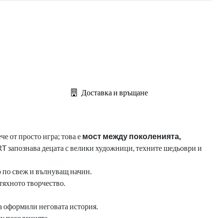
Доставка и връщане
ече от просто игра; това е
мост между поколенията,
 запознава децата с велики художници, техните шедьоври и
то по свеж и вълнуващ начин.
тяхното творчество.
а оформили неговата история.
у поколенията.