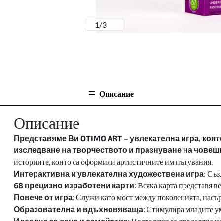
1
/
3
Описание
Описание
Представяме Ви OTIMO ART – увлекателна игра, коя
изследване на творчеството и празнуване на човеш
историите, които са оформили артистичните им пътувания.
Интерактивна и увлекателна художествена игра
: Съз
68 прецизно изработени карти
: Всяка карта представя 
Повече от игра
: Служи като мост между поколенията, нас
Образователна и вдъхновяваща
: Стимулира младите у
Идеална за деца и семейства
: Подходяща за споделяне н