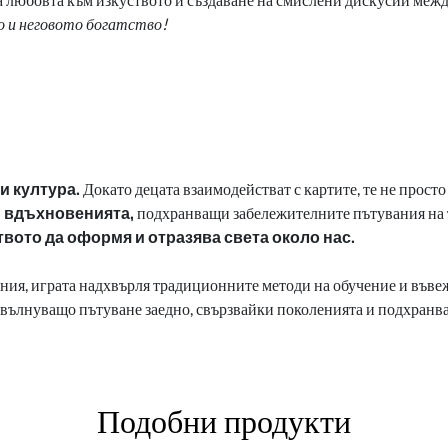
о и неговото богатство!
и култура.
Докато децата взаимодействат с картите, те не прост
 и вдъхновенията,
подхранващи забележителните пътувания на т
твото да оформя и отразява света около нас.
ния, играта надхвърля традиционните методи на обучение и въвеж
а вълнуващо пътуване заедно, свързвайки поколенията и подхранв
Подобни продукти