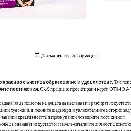
Допълнителна информация
то красиво съчетава образование и удоволствие
. Тя е пов
ките постижения.
С 68 прецизно проектирани карти OTIMO ART
дадена, за да помогне на децата да изследват и разбират изкуство
велики художници, техните шедьоври и увлекателните истории зад 
ърчавайки креативността и празнувайки човешките постижения.
мове да оценяват изкуството и забележителните личности, които с
а любовта към изкуството и създаване на смислени дискусии межд