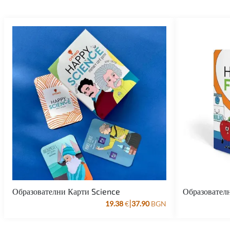
Образователни Карти Science
Образовател
|
19.38
€
37.90
BGN