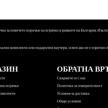
ична за повечето поръчки на играчки в рамките на България. Изкл
нални комплекти или подаръчни ваучери, освен ако не е изрично
АЗИН
ОБРАТНА ВР
кти
Свържете се с нас
лни играчки
Политика за поверителност
комплекти
Условия за доставка
и
Общи условия