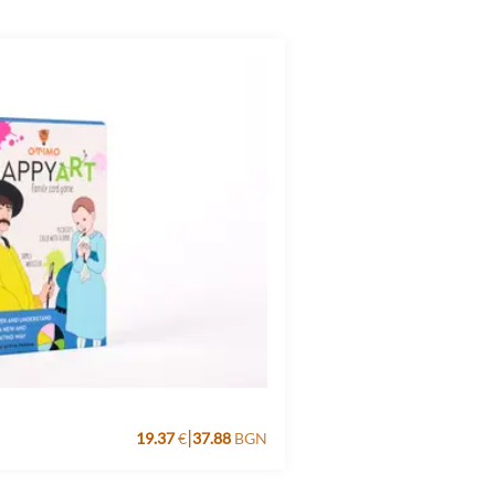
|
19.37
€
37.88
BGN