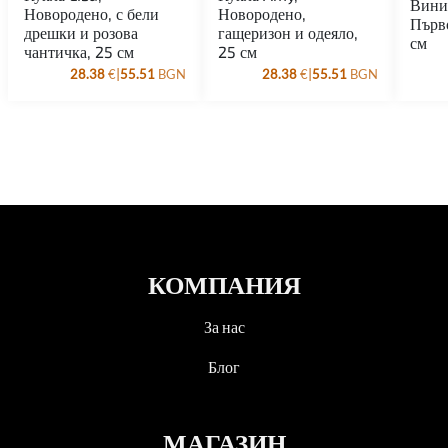
Вини
Новородено, с бели
Новородено,
Първ
дрешки и розова
гащеризон и одеяло,
см
чантичка, 25 см
25 см
|
|
28.38
€
55.51
BGN
28.38
€
55.51
BGN
КОМПАНИЯ
За нас
Блог
МАГАЗИН