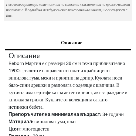
Гъсоче не гарантира наличността на стоката към момента на приключване на
поръчката. В случай на междувременно изчерпана наличност, ще се свържем с
Вас.
Описание
Описание
Reborn Мартин е с размери 38 см и тежи приблизително
1900 г, тялото е направено от плат и крайници от
винилова гума, меки и приятни на допир. Куклата носи
бяло-сини дрешки и разполага с одеялце с шапчица. В
кутията има сертификат за автентичност, акт за раждане и
книжка за грижи. Куклите от колекцията са като
истински бебета.
Препоръчителна минимална възраст:
3+ години
Материал:
винилова гума, плат
Цвят:
многоцветен
Размери:
38 см