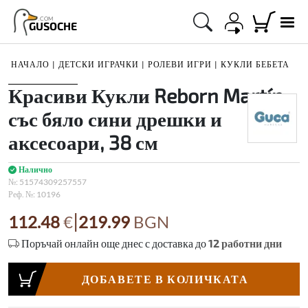
.COM
GUSOCHE
НАЧАЛО
|
ДЕТСКИ ИГРАЧКИ
|
РОЛЕВИ ИГРИ
|
КУКЛИ БЕБЕТА
1
/
1
Красиви Кукли Reborn Martín,
със бяло сини дрешки и
аксесоари, 38 см
Налично
№:
51574309257557
Реф. №:
10196
|
112.48
€
219.99
BGN
Поръчай онлайн още днес с доставка до
12
работни дни
ДОБАВЕТЕ В КОЛИЧКАТА