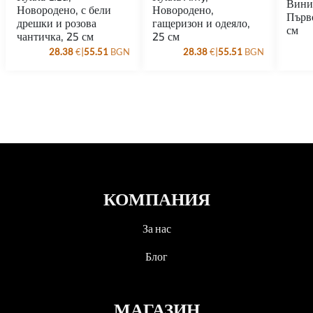
Вини
Новородено, с бели
Новородено,
Първ
дрешки и розова
гащеризон и одеяло,
см
чантичка, 25 см
25 см
|
|
28.38
€
55.51
BGN
28.38
€
55.51
BGN
КОМПАНИЯ
За нас
Блог
МАГАЗИН