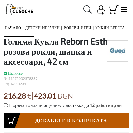
.COM
GUSOCHE
НАЧАЛО
|
ДЕТСКИ ИГРАЧКИ
|
РОЛЕВИ ИГРИ
|
КУКЛИ БЕБЕТА
1
/
2
Голяма Кукла Reborn Esther, с
розова рокля, шапка и
аксесоари, 42 см
Налично
№:
51575032578389
Реф. №:
10231
|
216.28
€
423.01
BGN
Поръчай онлайн още днес с доставка до
12
работни дни
ДОБАВЕТЕ В КОЛИЧКАТА