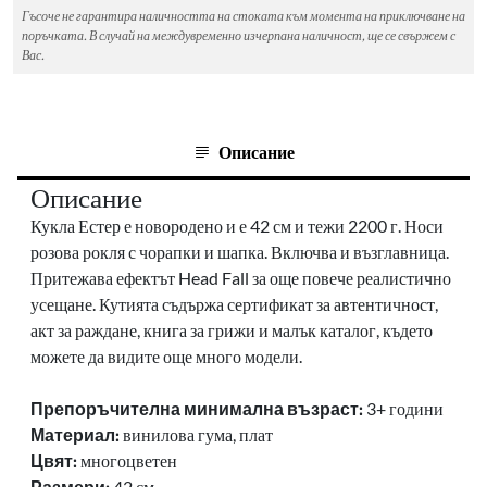
Гъсоче не гарантира наличността на стоката към момента на приключване на
поръчката. В случай на междувременно изчерпана наличност, ще се свържем с
Вас.
Описание
Описание
Кукла Естер е новородено и е 42 см и тежи 2200 г. Носи
розова рокля с чорапки и шапка. Включва и възглавница.
Притежава ефектът Head Fall за още повече реалистично
усещане. Кутията съдържа сертификат за автентичност,
акт за раждане, книга за грижи и малък каталог, където
можете да видите още много модели.
Препоръчителна минимална възраст:
3+ години
Материал:
винилова гума, плат
Цвят:
многоцветен
Размери:
42 см