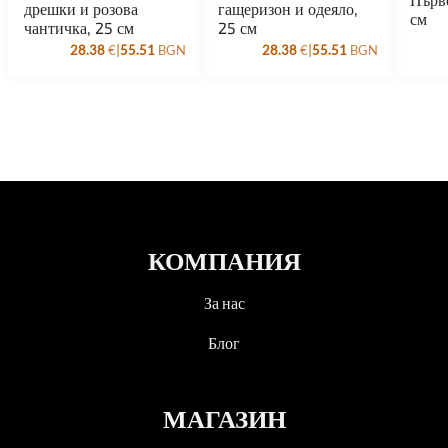
дрешки и розова
гащеризон и одеяло,
см
чантичка, 25 см
25 см
|
|
28.38
€
55.51
BGN
28.38
€
55.51
BGN
КОМПАНИЯ
За нас
Блог
МАГАЗИН