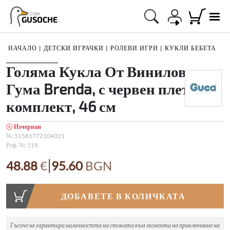
.COM
GUSOCHE
НАЧАЛО
|
ДЕТСКИ ИГРАЧКИ
|
РОЛЕВИ ИГРИ
|
КУКЛИ БЕБЕТА
1
/
1
Голяма Кукла От Винилова
Гума Brenda, с червен плетен
комплект, 46 см
Изчерпан
№:
51581772104021
Реф. №:
519
|
48.88
€
95.60
BGN
ДОБАВЕТЕ В КОЛИЧКАТА
Гъсоче не гарантира наличността на стоката към момента на приключване на