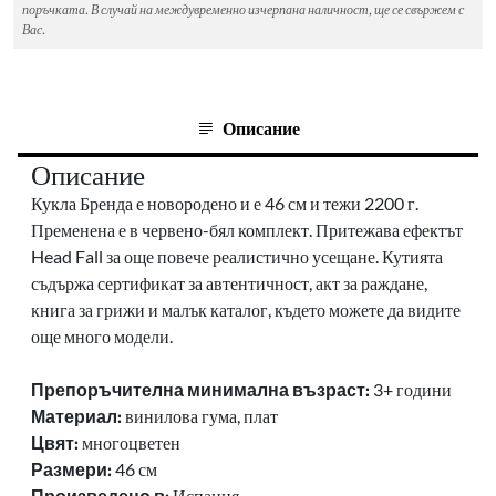
поръчката. В случай на междувременно изчерпана наличност, ще се свържем с
Вас.
Описание
Описание
Кукла Бренда е новородено и е 46 см и тежи 2200 г.
Пременена е в червено-бял комплект.
Притежава ефектът
Head Fall за още повече реалистично усещане. Кутията
съдържа сертификат за автентичност, акт за раждане,
книга за грижи и малък каталог, където можете да видите
още много модели.
Препоръчителна минимална възраст:
3+ години
Материал:
винилова гума, плат
Цвят:
многоцветен
Размери:
46 см
Произведено в:
Испания