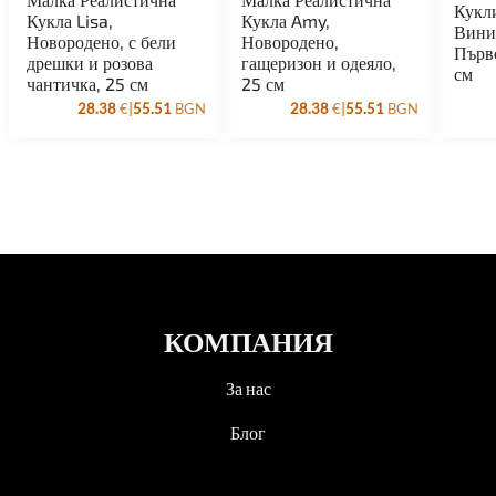
Кукл
Кукла Lisa,
Кукла Amy,
Вини
Новородено, с бели
Новородено,
Първ
дрешки и розова
гащеризон и одеяло,
см
чантичка, 25 см
25 см
|
|
28.38
€
55.51
BGN
28.38
€
55.51
BGN
КОМПАНИЯ
За нас
Блог