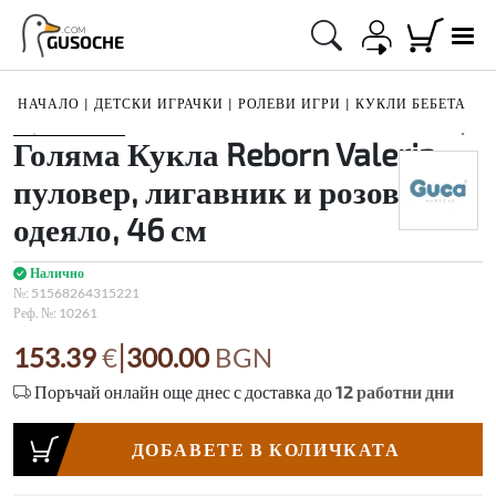
.COM
GUSOCHE
НАЧАЛО
|
ДЕТСКИ ИГРАЧКИ
|
РОЛЕВИ ИГРИ
|
КУКЛИ БЕБЕТА
1
/
2
Голяма Кукла Reborn Valeria, с
пуловер, лигавник и розово
одеяло, 46 см
Налично
№:
51568264315221
Реф. №:
10261
|
153.39
€
300.00
BGN
Поръчай онлайн още днес с доставка до
12
работни дни
ДОБАВЕТЕ В КОЛИЧКАТА