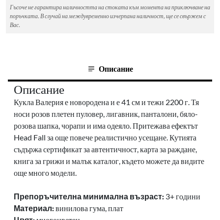
Гъсоче не гарантира наличността на стоката към момента на приключване на
поръчката. В случай на междувременно изчерпана наличност, ще се свържем с
Вас.
Описание
Описание
Кукла Валерия е новородена и е 41 см и тежи 2200 г. Тя
носи розов плетен пуловер, лигавник, панталони, бяло-
розова шапка, чорапи и има одеяло. Притежава ефектът
Head Fall за още повече реалистично усещане. Кутията
съдържа сертификат за автентичност, карта за раждане,
книга за грижи и малък каталог, където можете да видите
още много модели.
Препоръчителна минимална възраст:
3+ години
Материал:
винилова гума, плат
Цвят:
многоцветен