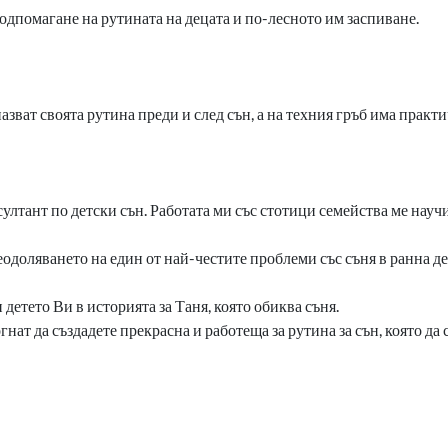
подпомагане на рутината на децата и по-лесното им заспиване.
зват своята рутина преди и след сън, а на техния гръб има практи
тант по детски сън. Работата ми със стотици семейства ме научи,
одоляването на един от най-честите проблеми със съня в ранна де
 детето Ви в историята за Таня, която обиква съня.
нат да създадете прекрасна и работеща за рутина за сън, която да 