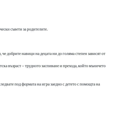
чески съвети за родителите.
 че добрите навици на децата ни до голяма степен зависят от
тска възраст – трудното заспиване и прехода, който мъничето
следвате под формата на игра заедно с детето с помощта на