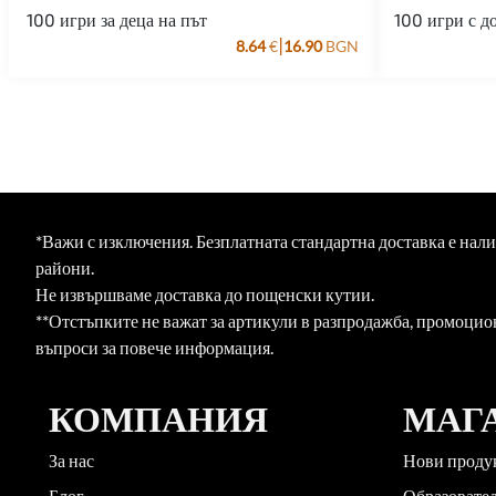
100 игри за деца на път
100 игри с д
|
8.64
€
16.90
BGN
*Важи с изключения. Безплатната стандартна доставка е нал
райони.
Не извършваме доставка до пощенски кутии.
**Отстъпките не важат за артикули в разпродажба, промоцио
въпроси за повече информация.
КОМПАНИЯ
МАГ
За нас
Нови проду
Блог
Образовате