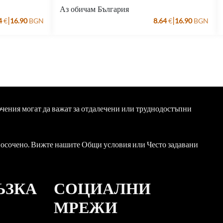
Аз обичам България
|
|
4
€
16.90
BGN
8.64
€
16.90
BGN
ючения могат да важат за отдалечени или труднодостъпни
 посочено. Вижте нашите Общи условия или Често задавани
ЪЗКА
СОЦИАЛНИ
МРЕЖИ