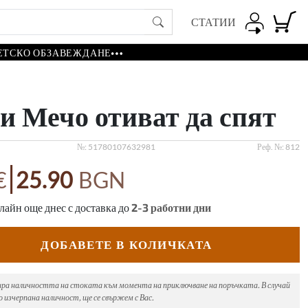
СТАТИИ
ЕТСКО ОБЗАВЕЖДАНЕ
и Мечо отиват да спят
№:
51780107632981
Реф. №:
812
|
€
25.90
BGN
айн още днес с доставка до
2-3
работни дни
ДОБАВЕТЕ В КОЛИЧКАТА
ира наличността на стоката към момента на приключване на поръчката. В случай
 изчерпана наличност, ще се свържем с Вас.