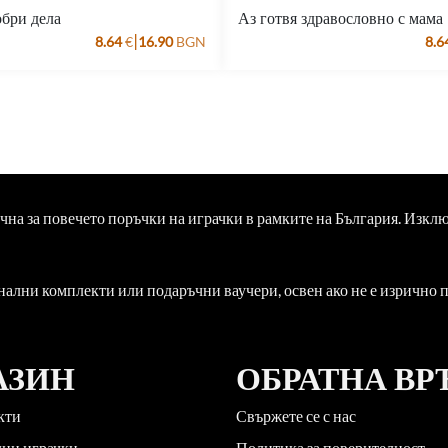
обри дела
Аз готвя здравословно с мама
|
8.64
€
16.90
BGN
8.6
ична за повечето поръчки на играчки в рамките на България. Изкл
нални комплекти или подаръчни ваучери, освен ако не е изрично
АЗИН
ОБРАТНА ВР
кти
Свържете се с нас
лни играчки
Политика за поверителност