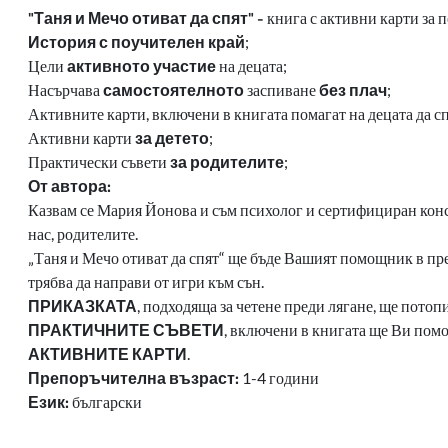
"Таня и Мечо отиват да спят" -
книга с активни карти за 
История с поучителен край
;
Цели
активното участие
на децата;
Насърчава
самостоятелното
заспиване
без плач
;
Активните карти, включени в книгата помагат на децата да спа
Активни карти
за детето
;
Практически съвети
за родителите
;
От автора:
Казвам се Мария Йонова и съм психолог и сертифициран консул
нас, родителите.
„Таня и Мечо отиват да спят“ ще бъде Вашият помощник в пре
трябва да направи от игри към сън.
ПРИКАЗКАТА
, подходяща за четене преди лягане, ще потопи
ПРАКТИЧНИТЕ СЪВЕТИ
, включени в книгата ще Ви помог
АКТИВНИТЕ КАРТИ
.
Препоръчителна възраст:
1-4 години
Език:
български