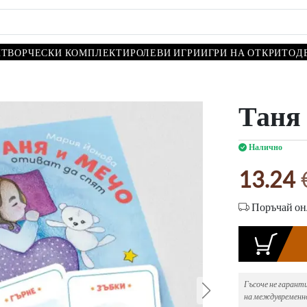
И
ТВОРЧЕСКИ КОМПЛЕКТИ
РОЛЕВИ ИГРИ
ИГРИ НА ОТКРИТО
Д
Таня 
Налично
13.24
Поръчай онл
Гъсоче не гарант
на междувременно