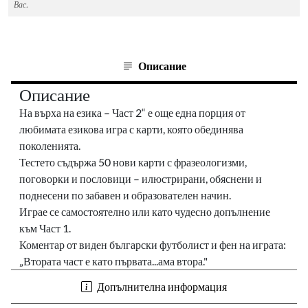
Вас.
Описание
Описание
На върха на езика – Част 2“ е още една порция от
любимата езикова игра с карти, която обединява
поколенията.
Тестето съдържа 50 нови карти с фразеологизми,
поговорки и пословици – илюстрирани, обяснени и
поднесени по забавен и образователен начин.
Играе се самостоятелно или като чудесно допълнение
към Част 1.
Коментар от виден български футболист и фен на играта:
„Втората част е като първата...ама втора."
Допълнителна информация