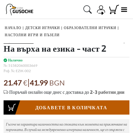
.COM
GUSOCHE
НАЧАЛО
|
ДЕТСКИ ИГРАЧКИ
|
ОБРАЗОВАТЕЛНИ ИГРАЧКИ
|
НАСТОЛНИ ИГРИ И ПЪЗЕЛИ
1
/
5
На върха на езика - част 2
Налично
№:
51582060003669
Реф. №:
EZIK-002
|
21.47
€
41.99
BGN
Поръчай онлайн още днес с доставка до
2-3
работни дни
ДОБАВЕТЕ В КОЛИЧКАТА
Гъсоче не гарантира наличността на стоката към момента на приключване на
поръчката. В случай на междувременно изчерпана наличност, ще се свържем с