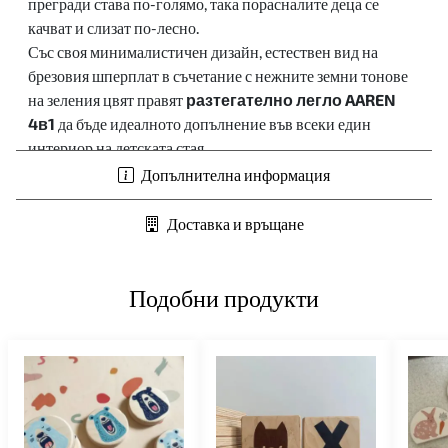
прегради става по-голямо, така порасналите деца се
качват и слизат по-лесно.
Със своя минималистичен дизайн, естествен вид на
брезовия шперплат в съчетание с нежните земни тонове
на зеления цвят правят
разтегателно легло AAREN
4в1
да бъде идеалното допълнение във всеки един
интериор на детската стая.
Препоръчителна минимална възраст:
1+ години
Допълнителна информация
Важно: Продуктът е предназначен за деца, които могат да
остават в седнало положение без чужда помощ (минимум
Доставка и връщане
12 месеца)
Материал:
дървен, бреза
Продукт произведен от възобновяем материал
Подобни продукти
Цвят:
натурален
Размери:
70 х 12 см, 70 х 140 см, 70 x 160 см, 31.5 кг
Комплектът съдържа:
1 легло