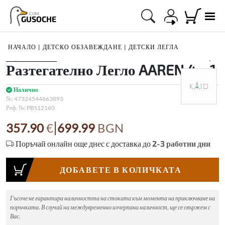
.COM
GUSOCHE
НАЧАЛО
|
ДЕТСКО ОБЗАВЕЖДАНЕ
|
ДЕТСКИ ЛЕГЛА
1
/
4
Разтегателно Легло AAREN 4 в 1
Налично
№:
47324544663893
Реф. №:
PBS12160
|
357.90
€
699.99
BGN
Поръчай онлайн още днес с доставка до
2-3
работни дни
ДОБАВЕТЕ В КОЛИЧКАТА
Гъсоче не гарантира наличността на стоката към момента на приключване на
поръчката. В случай на междувременно изчерпана наличност, ще се свържем с
Вас.