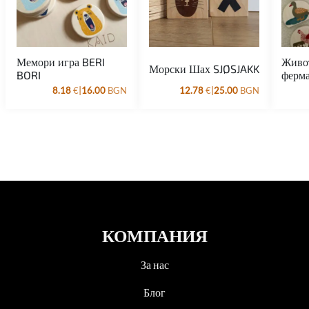
Мемори игра BERI
Живот
Морски Шах SJØSJAKK
BORI
ферма
|
|
8.18
€
16.00
BGN
12.78
€
25.00
BGN
КОМПАНИЯ
За нас
Блог