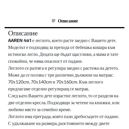
Описание
Описание
AAREN
4
в1
е леглото, което расте заедно с Вашето дете.
Моделът е подходящ за прехода от бебешка кошара към
истинско легло. Децата ще бъдат щастливи, а мама и тате
спокойни, че няма опасност от падане.
Леглото се разтяга и регулира заедно с растежа на детето.
Може да се ползва с три различни дължини на матрак:
70х120cm, 70х140cm и 70х160cm. Към леглого
предлагаме отделно регулиращ се матрак.
След като Вашето дете израстне леглото, то се разделя на
две отделни кресла. Подходящи за четене на книжки, или
любимо място за семейно време.
Леглото има преграда, която пази дребосъците от падане.
С удължаване на размера, разстоянието между двете