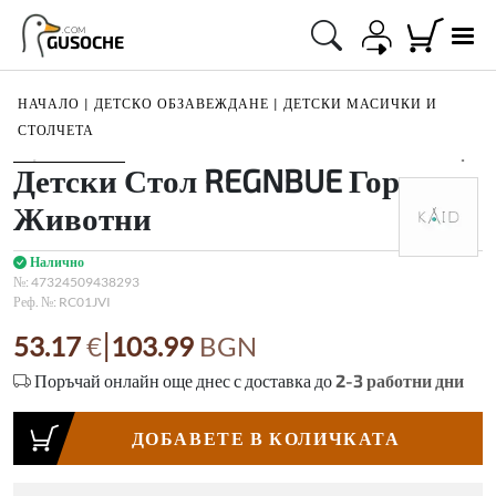
.COM
GUSOCHE
НАЧАЛО
|
ДЕТСКО ОБЗАВЕЖДАНЕ
|
ДЕТСКИ МАСИЧКИ И
СТОЛЧЕТА
1
/
3
Детски Стол REGNBUE Горски
Животни
Налично
№:
47324509438293
Реф. №:
RC01JVI
|
53.17
€
103.99
BGN
Поръчай онлайн още днес с доставка до
2-3
работни дни
ДОБАВЕТЕ В КОЛИЧКАТА