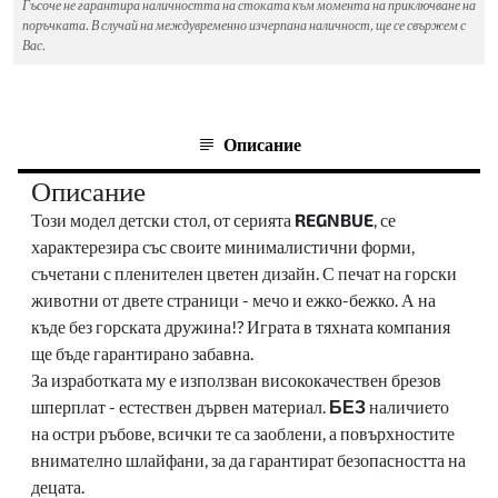
Гъсоче не гарантира наличността на стоката към момента на приключване на
поръчката. В случай на междувременно изчерпана наличност, ще се свържем с
Вас.
Описание
Описание
Този модел детски стол, от серията
REGNBUE
, се
характерезира със своите минималистични форми,
съчетани с пленителен цветен дизайн. С печат на горски
животни от двете страници - мечо и ежко-бежко. А на
къде без горската дружина!? Играта в тяхната компания
ще бъде гарантирано забавна.
За изработката му е използван висококачествен брезов
шперплат - естествен дървен материал.
БЕЗ
наличието
на остри ръбове, всички те са заоблени, а повърхностите
внимателно шлайфани, за да гарантират безопасността на
децата.