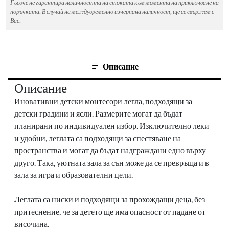
Гъсоче не гарантира наличността на стоката към момента на приключване на
поръчката. В случай на междувременно изчерпана наличност, ще се свържем с
Вас.
Описание
Описание
Иновативни детски монтесори легла, подходящи за
детски градини и ясли. Размерите могат да бъдат
планирани по индивидуален избор. Изключително леки
и удобни, леглата са подходящи за спестяване на
пространства и могат да бъдат надграждани едно върху
друго. Така, уютната зала за сън може да се превръща и в
зала за игра и образователни цели.
Леглата са ниски и подходящи за прохождащи деца, без
притеснение, че за детето ще има опасност от падане от
височина.