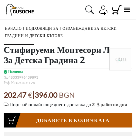
.COM
GUSOCHE
НАЧАЛО
|
ПОДХОДЯЩИ ЗА
|
ОБЗАВЕЖДАНЕ ЗА ДЕТСКИ
ГРАДИНИ И ДЕТСКИ КЪТОВЕ
1
/
5
Стифируеми Монтесори Легла
За Детска Градина 2
Налично
№:
48033996439893
Реф. №:
030401L24
|
202.47
€
396.00
BGN
Поръчай онлайн още днес с доставка до
2-3
работни дни
ДОБАВЕТЕ В КОЛИЧКАТА