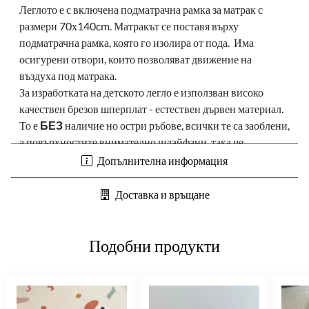
Леглото е с включена подматрачна рамка за матрак с
размери 70х140cm. Матракът се поставя върху
подматрачна рамка, която го изолира от пода. Има
осигурени отвори, които позволяват движение на
въздуха под матрака.
За изработката на детското легло е използван високо
качествен брезов шперплат - естествен дървен материал.
То е
БЕЗ
наличие но остри ръбове, всички те са заоблени,
а повърхностите внимателно шлайфани, така че
безопасността му при употреба от децата да е
Допълнителна информация
гарантирана.
Доставка и връщане
Препоръчителна минимална възраст:
1+ години
Важно: Продуктът е предназначен за деца, които могат да
остават в седнало положение без чужда помощ (минимум
Подобни продукти
12 месеца)
Материал:
дървен, бреза
Продукт произведен от възобновяем материал
Цвят:
натурален