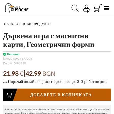
.COM
GUSOCHE
НАЧАЛО
|
НОВИ ПРОДУКИТ
1
/
1
Дървена игра с магнитни
карти, Геометрични форми
Налично
№:
52286973477205
Реф. №:
DJ06210
|
21.98
€
42.99
BGN
Поръчай онлайн още днес с доставка до
2-3
работни дни
ДОБАВЕТЕ В КОЛИЧКАТА
Гъсоче не гарантира наличността на стоката към момента на приключване на
поръчката. В случай на междувременно изчерпана наличност, ще се свържем с