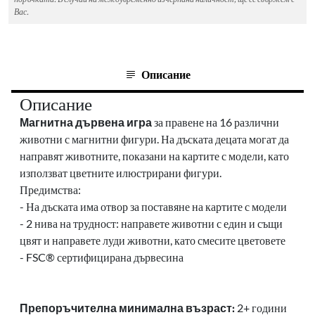
Вас.
Описание
Описание
Магнитна дървена игра
за правене на 16 различни
животни с магнитни фигури. На дъската децата могат да
направят животните, показани на картите с модели, като
използват цветните илюстрирани фигури.
Предимства:
-
На дъската има отвор за поставяне на картите с модели
-
2 нива на трудност: направете животни с един и същи
цвят и направете луди животни, като смесите цветовете
-
FSC® сертифицирана дървесина
Препоръчителна минимална възраст:
2+ години