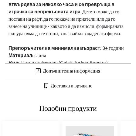
втвърдява за няколко часа и се превръща в
играчка за непрекъсната игра
. Детето може да го
постави на рафт, да го покаже на приятели или да го
занесе на училище - каквото и да измисли, формиран
ата
фигура няма да се стопи, запазвайки зададената форма.
Препоръчителна минимална възраст:
3+ години
Материал:
глина
Вид:
Птици от фермата (Chick, Turkey, Rooster)
Комплектът съдържа:
6 кутийки
Допълнителна информация
Доставка и връщане
Подобни продукти