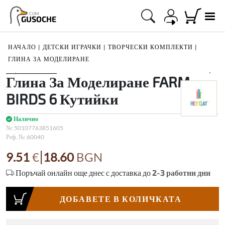
.COM
GUSOCHE
НАЧАЛО
|
ДЕТСКИ ИГРАЧКИ
|
ТВОРЧЕСКИ КОМПЛЕКТИ
|
ГЛИНА ЗА МОДЕЛИРАНЕ
1
/
2
Глина За Моделиране FARM
BIRDS 6 Кутийки
Налично
№:
50107763851605
Реф. №:
60040
|
9.51
€
18.60
BGN
Поръчай онлайн още днес с доставка до
2-3
работни дни
ДОБАВЕТЕ В КОЛИЧКАТА