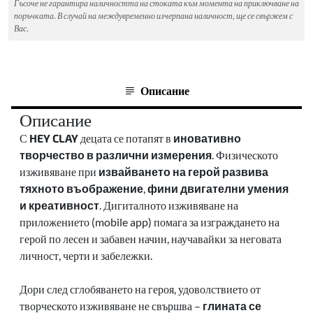
Гъсоче не гарантира наличността на стоката към момента на приключване на
поръчката. В случай на междувременно изчерпана наличност, ще се свържем с
Вас.
Описание
Описание
С
HEY CLAY
децата се потапят в
иновативно
творчество в различни измерения
. Физическото
изживяване при
извайването на герой
развива
тяхното въображение
,
фини двигателни умения
и креативност
. Дигиталното изживяване на
приложението (mobile app) помага за изграждането на
герой по лесен и забавен начин, научавайки за неговата
личност, черти и забележки.
Дори след сглобяването на героя, удоволствието от
творческото изживяване не свършва –
глината се