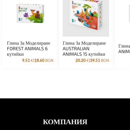
Глина За Моделиране
Глина За Моделиране
Глина
FOREST ANIMALS 6
AUSTRALIAN
ANIM
кутийки
ANIMALS 15 кутийки
|
|
9.51
€
18.60
BGN
20.20
€
39.51
BGN
КОМПАНИЯ