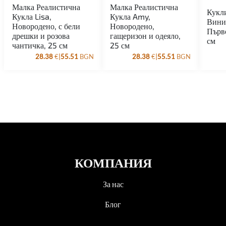
Малка Реалистична
Малка Реалистична
Кукл
Кукла Lisa,
Кукла Amy,
Вини
Новородено, с бели
Новородено,
Първ
дрешки и розова
гащеризон и одеяло,
см
чантичка, 25 см
25 см
|
|
28.38
€
55.51
BGN
28.38
€
55.51
BGN
КОМПАНИЯ
За нас
Блог