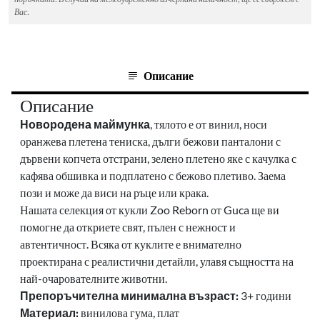
Вас.
Описание
Описание
Новородена маймунка
, тялото е от винил, носи
оранжева плетена тениска, дълги бежови панталони с
дървени копчета отстрани, зелено плетено яке с качулка с
кафява обшивка и подплатено с бежово плетиво.
Заема
пози и може да виси на ръце или крака.
Нашата селекция от кукли Zoo Reborn от Guca ще ви
помогне да откриете свят, пълен с нежност и
автентичност. Всяка от куклите е внимателно
проектирана с реалистични детайли, улавя същността на
най-очарователните животни.
Препоръчителна минимална възраст:
3+ години
Материал:
винилова гума, плат