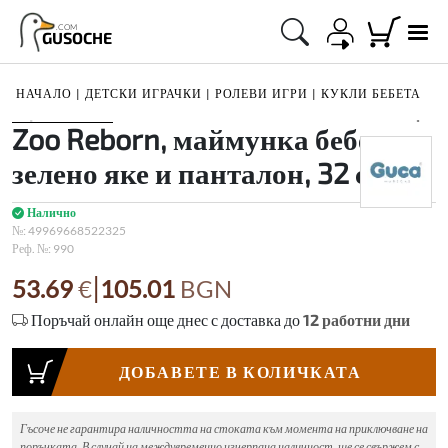
.COM
GUSOCHE
НАЧАЛО
|
ДЕТСКИ ИГРАЧКИ
|
РОЛЕВИ ИГРИ
|
КУКЛИ БЕБЕТА
1
/
3
Zoo Reborn, маймунка бебе,
зелено яке и панталон, 32 см
Налично
№:
49969668522325
Реф. №:
990
|
53.69
€
105.01
BGN
Поръчай онлайн още днес с доставка до
12
работни дни
ДОБАВЕТЕ В КОЛИЧКАТА
Гъсоче не гарантира наличността на стоката към момента на приключване на
поръчката. В случай на междувременно изчерпана наличност, ще се свържем с