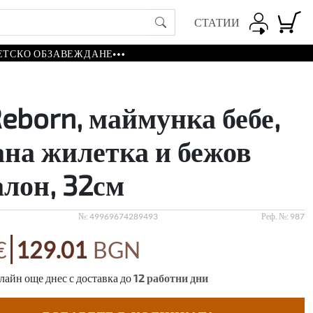
СТАТИИ
ЕТСКО ОБЗАВЕЖДАНЕ
eborn, маймунка бебе,
на жилетка и бежов
лон, 32см
№:
49969674289493
Реф. №:
987
|
€
129.01
BGN
айн още днес с доставка до
12
работни дни