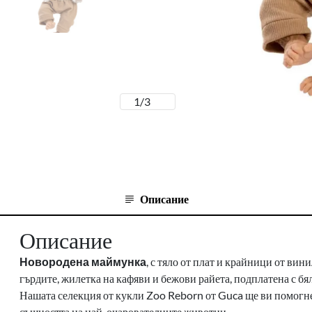
1
/
3
Описание
Описание
Новородена маймунка
, с тяло от плат и крайници от вини
гърдите, жилетка на кафяви и бежови райета, подплатена с бя
Нашата селекция от кукли Zoo Reborn от Guca ще ви помогне 
същността на най-очарователните животни.