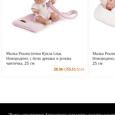
Малка Реалистична Кукла Lisa,
Малка Реали
Новородено, с бели дрешки и розова
Новородено,
чантичка, 25 см
25 см
|
28.38
€
55.51
BGN
*Важи с изключения. Безплатната стандартна доставка е нал