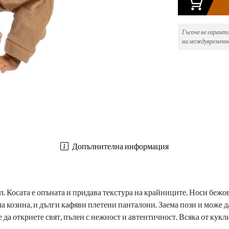
Гъсоче не гарант
на междувременно
Допълнителна информация
л.
Косата е опъната и придава текстура на крайниците.
Носи бежов 
ла козина, и дълги кафяви плетени панталони.
Заема пози и може да
да откриете свят, пълен с нежност и автентичност. Всяка от кукл