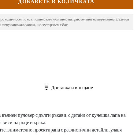
ДОБАВЕТЕ В КОЛИЧКАТА
ира наличността на стоката към момента на приключване на поръчката. В случай
 изчерпана наличност, ще се свържем с Вас.
Доставка и връщане
вълнен пуловер с дълги ръкави, с детайл от кучешка лапа на
 виси на ръце и крака.
ите, внимателно проектирана с реалистични детайли, улавя