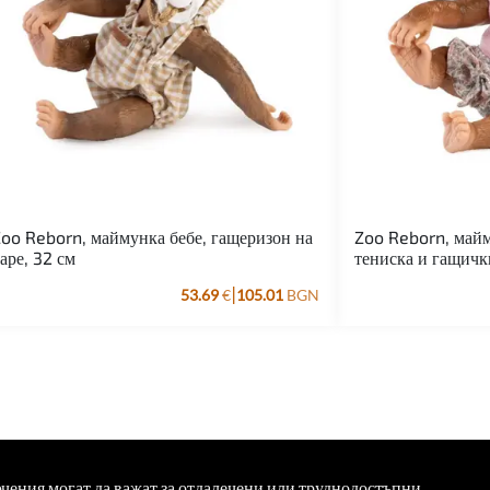
oo Reborn, маймунка бебе, гащеризон на
Zoo Reborn, майм
аре, 32 см
тениска и гащичк
|
53.69
€
105.01
BGN
ючения могат да важат за отдалечени или труднодостъпни