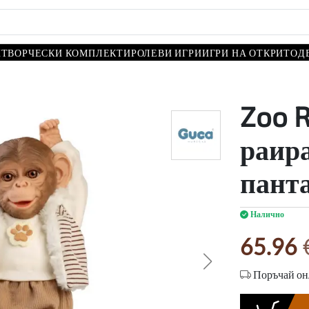
И
ТВОРЧЕСКИ КОМПЛЕКТИ
РОЛЕВИ ИГРИ
ИГРИ НА ОТКРИТО
Д
Zoo R
раира
панта
Налично
65.96
Поръчай онл