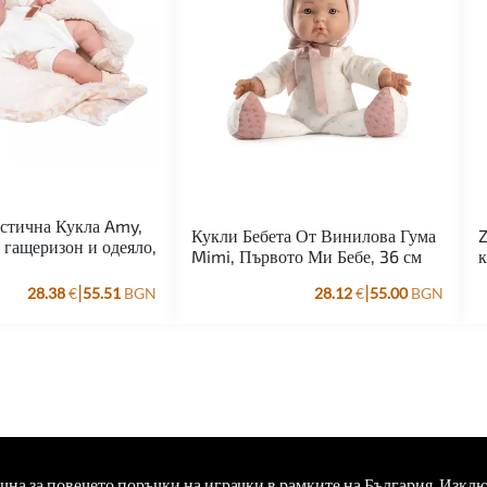
стична Кукла Amy,
Кукли Бебета От Винилова Гума
Z
 гащеризон и одеяло,
Mimi, Първото Ми Бебе, 36 см
к
|
|
28.38
€
55.51
BGN
28.12
€
55.00
BGN
ична за повечето поръчки на играчки в рамките на България. Изкл