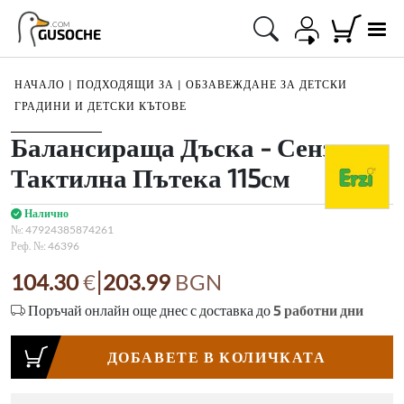
.COM
GUSOCHE
НАЧАЛО
|
ПОДХОДЯЩИ ЗА
|
ОБЗАВЕЖДАНЕ ЗА ДЕТСКИ
ГРАДИНИ И ДЕТСКИ КЪТОВЕ
1
/
1
Балансираща Дъска - Сензорна
Тактилна Пътека 115см
Налично
№:
47924385874261
Реф. №:
46396
|
104.30
€
203.99
BGN
Поръчай онлайн още днес с доставка до
5
работни дни
ДОБАВЕТЕ В КОЛИЧКАТА