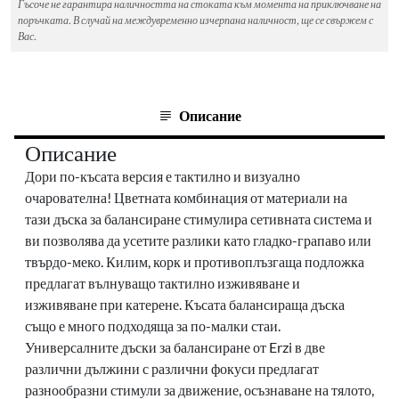
Гъсоче не гарантира наличността на стоката към момента на приключване на
поръчката. В случай на междувременно изчерпана наличност, ще се свържем с
Вас.
Описание
Описание
Дори по-късата версия е тактилно и визуално
очарователна!
Цветната комбинация от материали на
тази дъска за балансиране стимулира сетивната система и
ви позволява да усетите разлики като гладко-грапаво или
твърдо-меко.
Килим, корк и противоплъзгаща подложка
предлагат вълнуващо тактилно изживяване и
изживяване при катерене.
Късата балансираща дъска
също е много подходяща за по-малки стаи.
Универсалните дъски за балансиране от Erzi в две
различни дължини с различни фокуси предлагат
разнообразни стимули за движение, осъзнаване на тялото,