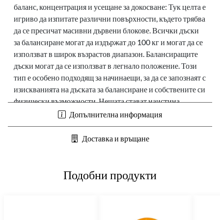
баланс, концентрация и усещане за докосване: Тук целта е
игриво да изпитате различни повърхности, където трябва
да се пресичат масивни дървени блокове.
Всички дъски
за балансиране могат да издържат до 100 кг и могат да се
използват в широк възрастов диапазон.
Балансиращите
дъски могат да се използват в легнало положение.
Този
тип е особено подходящ за начинаещи, за да се запознаят с
изискванията на дъската за балансиране и собствените си
физически възможности.
Нещата стават наистина
вълнуващи, когато комбинирате балансиращата дъска с
Допълнителна информация
друг спортен елемент: като я окачите в стенни щанги (Ø
35 mm), спортна кутия Erzi или трапец блок Erzi, се
Доставка и връщане
създават наклонени нива, които увеличават
предизвикателството.
Можете да регулирате трудността,
както желаете, като използвате различни ъгли и
Подобни продукти
височини.
Балансиращите дъски започват да се движат,
когато ги окачите в средата на люлката Erzi Rocky Rocker.
Изживяването при накланяне и люлеене представлява
ново предизвикателство за координацията на тялото. Във