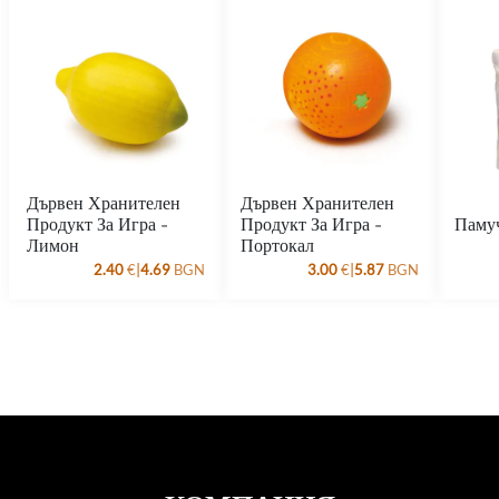
Комплектът съдържа
: 44467 Спортна кутия голяма,
44469 Ролков капак на спортна кутия, 44468, Спортна
кутия малка, 46381 Балансираща дъска овал, 46382
Балансираща дъска Горски под, 44464 Ролкова
балансираща дъска
Доставка:
По индивидуална поръчка, 7-10 дни
Дървен Хранителен
Дървен Хранителен
Продукт За Игра -
Продукт За Игра -
Паму
Лимон
Портокал
|
|
2.40
€
4.69
BGN
3.00
€
5.87
BGN