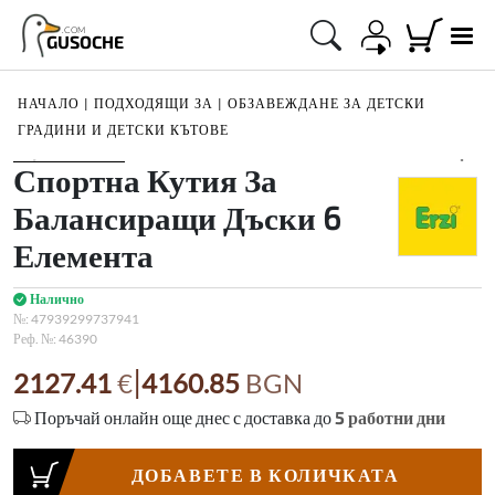
.COM
GUSOCHE
НАЧАЛО
|
ПОДХОДЯЩИ ЗА
|
ОБЗАВЕЖДАНЕ ЗА ДЕТСКИ
ГРАДИНИ И ДЕТСКИ КЪТОВЕ
1
/
2
Спортна Кутия За
Балансиращи Дъски 6
Елемента
Налично
№:
47939299737941
Реф. №:
46390
|
2127.41
€
4160.85
BGN
Поръчай онлайн още днес с доставка до
5
работни дни
ДОБАВЕТЕ В КОЛИЧКАТА