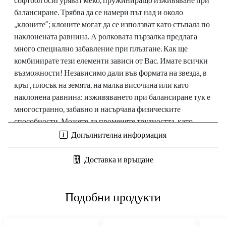
балансиране.
Трябва да се намери път над и около
„клоните“; клоните могат да се използват като стъпала по
наклонената равнина.
А ролковата пързалка предлага
много специално забавление при плъзгане.
Как ще
комбинирате тези елементи зависи от Вас.
Имате всички
възможности!
Независимо дали във формата на звезда, в
кръг, плосък на земята, на малка височина или като
наклонена равнина: изживяването при балансиране тук е
многостранно, забавно и насърчава физическите
способности.
Можете да променяте трудността, като
закачите ъглите/височините и ги адаптирате към
Допълнителна информация
способностите на участващите деца.
Между другото:
Разбира се, можете да получите всички тези елементи
Доставка и връщане
поотделно от нас.
Материал:
дърво
Подобни продукти
Тегло
: 57 кг
Товароносимост
: до 100 кг