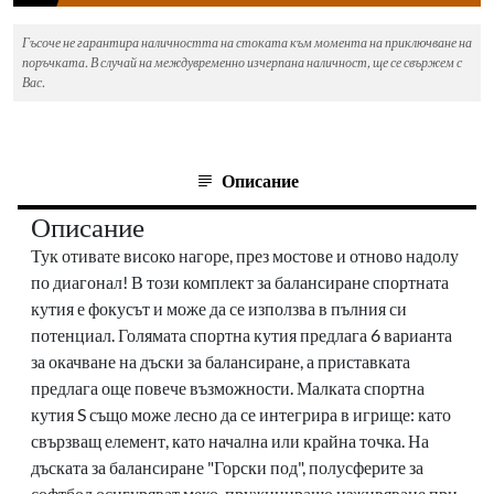
Гъсоче не гарантира наличността на стоката към момента на приключване на
поръчката. В случай на междувременно изчерпана наличност, ще се свържем с
Вас.
Описание
Описание
Тук отивате високо нагоре, през мостове и отново надолу
по диагонал!
В този комплект за балансиране спортната
кутия е фокусът и може да се използва в пълния си
потенциал.
Голямата спортна кутия предлага 6 варианта
за окачване на дъски за балансиране, а приставката
предлага още повече възможности.
Малката спортна
кутия S също може лесно да се интегрира в игрище: като
свързващ елемент, като начална или крайна точка.
На
дъската за балансиране "Горски под", полусферите за
софтбол осигуряват меко, пружиниращо изживяване при