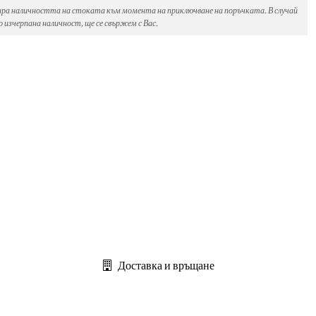
ира наличността на стоката към момента на приключване на поръчката. В случай
 изчерпана наличност, ще се свържем с Вас.
Доставка и връщане