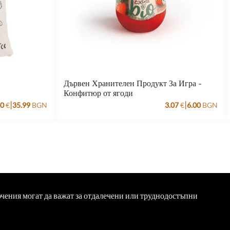
Дървен Хранителен Продукт За Игра -
Конфитюр от ягоди
|
|
40
€
35.99
BGN
3.07
€
6.00
BGN
ючения могат да важат за отдалечени или труднодостъпни