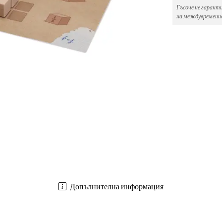
Гъсоче не гарант
на междувременно
Допълнителна информация