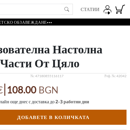
СТАТИИ
ЕТСКО ОБЗАВЕЖДАНЕ
зователна Настолна
 Части От Цяло
№:
47180855116117
Реф. №:
42042
|
€
108.00
BGN
айн още днес с доставка до
2-3
работни дни
ДОБАВЕТЕ В КОЛИЧКАТА