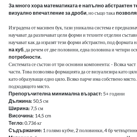
За много хора математиката е напълно абстрактен т
визуално впечатление за дроби
, но също така
позволяв
Изградена от масивен бук, тази уникална система е
предназнач
научават да различават
цели форми и техните отделни състав
научават как
да изразят тези форми абстрактно, под формата н
на
куб
, да речем от две половини, една половина и четири ос
потребности.
Системата се състои от три основни компонента:
- Всяка част
части. Това позволява
формацията да се визуализира като цяло
като образуващи едно цяло.
Всяко парче има собствено място. 
подходящото място.
Препоръчителна минимална възраст:
5+ години
Д
ължина:
50,5 см
Ширина:
7,5 см
Височина
: 14,5 cm
Тегло:
0.736 кг
Съдържание:
1 голямо кубче, 2 половинки, 4 бр
четвъртинк