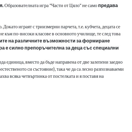
я.
Образователната игра "Части от Цяло" не само
предава
о.
Докато играят с триизмерни
парчета, т.е. кубчета, децата се
не към
по-високи класове в основното училище, те след това
дите
на различните възможности за формиране
ра е силно препоръчителна за
деца със специални
рда единица, вместо да бъде направена
от две залепени заедно
 естественото си състояние), така че да са
лесно разпознаваеми
ахва всяка четвъртинка от
постелката и я поставя на