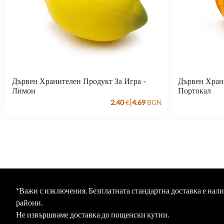
Дървен Хранителен Продукт За Игра -
Дървен Хран
Лимон
Портокал
|
2.40
€
4.69
BGN
*Важи с изключения. Безплатната стандартна доставка е нал
райони.
Не извършваме доставка до пощенски кутии.