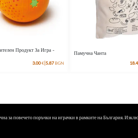
ителен Продукт За Игра -
Памучна Чанта
|
3.00
€
5.87
BGN
18.
ична за повечето поръчки на играчки в рамките на България. Изкл