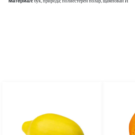
Материал:
бук, природа;
полиестерен полар, щампован
И