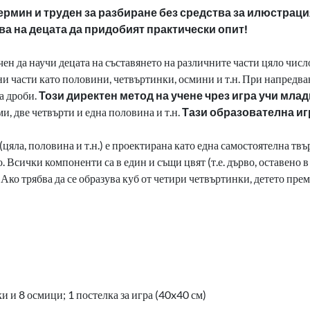
ермин и труден за разбиране без средства за илюстраци
а на децата да
придобият практически опит!
ен да научи децата на съставянето на различните части
цяло числ
ни части
като половини, четвъртинки, осмини и т.н. При напредва
а
дроби.
Този директен метод на учене чрез игра учи мла
ми,
две четвърти и една половина и т.н.
Тази образователна иг
 (цяла, половина и т.н.) е проектирана като една
самостоятелна твъ
. Всички компоненти са в един и същи цвят (т.е.
дърво, оставено в
Ако трябва да се образува куб от четири
четвъртинки, детето прем
и и 8 осмици;
1 постелка за игра (40x40 см)