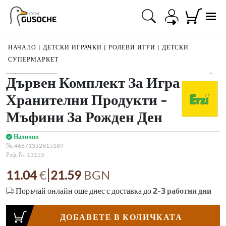
.COM
GUSOCHE
НАЧАЛО
|
ДЕТСКИ ИГРАЧКИ
|
РОЛЕВИ ИГРИ
|
ДЕТСКИ
СУПЕРМАРКЕТ
1
/
3
Дървен Комплект За Игра
Хранителни Продукти -
Мъфини За Рожден Ден
Налично
№:
46871332815189
Реф. №:
13155
|
11.04
€
21.59
BGN
Поръчай онлайн още днес с доставка до
2-3
работни дни
ДОБАВЕТЕ В КОЛИЧКАТА