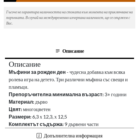
Гъсоче не гарантира наличността на стоката към момента на приключване на
поръчката. В случай на междувременно изчерпана наличност, ще се свържем с
Вас.
Описание
Описание
Мъфини за рожден ден
- чудесна добавка към всяка
ролева игра на детето.
Три различни мъфина със свещи и
пламъци.
Препоръчителна минимална възраст:
3+ години
Материал:
дърво
Цвят:
многоцветен
Размери:
6,3 х 12,3, х 12,5
Комплектът съдържа:
9 дървени части
Допълнителна информация