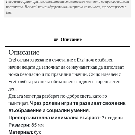
Гъсоче не гарантира наличността на стоката към момента на приключване на
поръчката. В случай на междувременно изчерпана наличност, ще се свържем с
Вас.
Описание
Описание
Erzi салам за рязане в съчетание с Erzi нож е забавен
начин децата да започнат да се научават как да използват
ножа безопасно и по правилния начин.
Също идеален с
Erzi хляб за рязане за обикновен сандвич в горещ летен
ден.
Децата могат да разберат по-добре света, като го
имитират.
Чрез ролеви игри те развиват своя език,
въображение и социални умения.
Препоръчителна минимална възраст:
3+ години
Размери:
85 мм
Материал:
бук