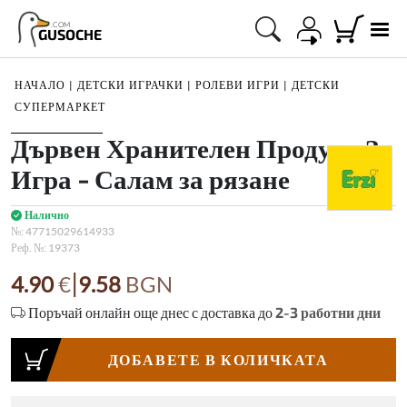
.COM
GUSOCHE
НАЧАЛО
|
ДЕТСКИ ИГРАЧКИ
|
РОЛЕВИ ИГРИ
|
ДЕТСКИ
СУПЕРМАРКЕТ
1
/
1
Дървен Хранителен Продукт За
Игра - Салам за рязане
Налично
№:
47715029614933
Реф. №:
19373
|
4.90
€
9.58
BGN
Поръчай онлайн още днес с доставка до
2-3
работни дни
ДОБАВЕТЕ В КОЛИЧКАТА