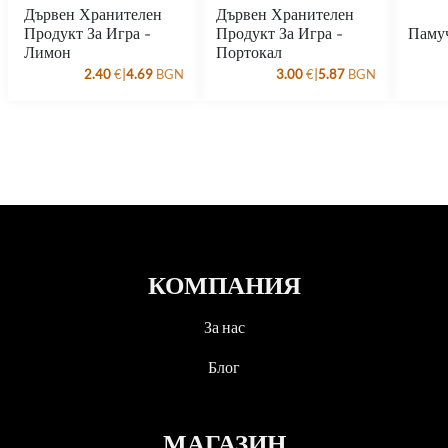
Дървен Хранителен
Дървен Хранителен
Продукт За Игра -
Продукт За Игра -
Паму
Лимон
Портокал
|
|
2.40
€
4.69
BGN
3.00
€
5.87
BGN
КОМПАНИЯ
За нас
Блог
МАГАЗИН