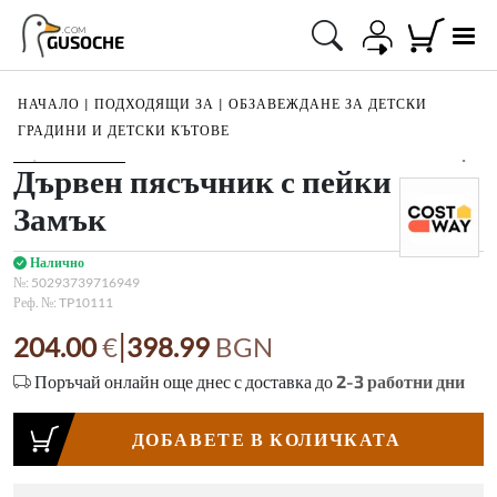
.COM
GUSOCHE
НАЧАЛО
|
ПОДХОДЯЩИ ЗА
|
ОБЗАВЕЖДАНЕ ЗА ДЕТСКИ
ГРАДИНИ И ДЕТСКИ КЪТОВЕ
1
/
2
Дървен пясъчник с пейки
Замък
Налично
№:
50293739716949
Реф. №:
TP10111
|
204.00
€
398.99
BGN
Поръчай онлайн още днес с доставка до
2-3
работни дни
ДОБАВЕТЕ В КОЛИЧКАТА