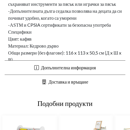
съхраняват инструменти за пясък или играчки за пясък
-Допълнителната дълга седалка позволява на децата да си
почиват удобно, когато са уморени
-АЅТМ и CPSIA сертификати за безопасна употреба
Специфики
Цвят: кафяв
Материал: Кедрово дърво
Общи размери (без флагове): 116 x 113 x 50,5 см (Д x Ш x
В)
Общи размери (с флагове): 116 x 113 x 75 см (Д x Ш x В)
Допълнителна информация
Размери на кутията за съхранение: 22,5 x 15,5 x 7 см (Д x
Ш x В)
Доставка и връщане
Размер на седалката: 112 x 25cm (Д x Ш)
Височина на седалката: 20 см.
Височина на страничната стена: 30,5 см
Подобни продукти
Нетно тегло: 16 кг
Капацитет на пясъка: 120 л