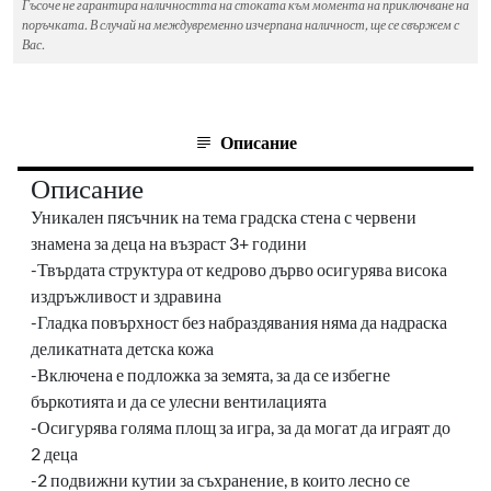
Гъсоче не гарантира наличността на стоката към момента на приключване на
поръчката. В случай на междувременно изчерпана наличност, ще се свържем с
Вас.
Описание
Описание
Уникален пясъчник на тема градска стена с червени
знамена за деца на възраст 3+ години
-Твърдата структура от кедрово дърво осигурява висока
издръжливост и здравина
-Гладка повърхност без набраздявания няма да надраска
деликатната детска кожа
-Включена е подложка за земята, за да се избегне
бъркотията и да се улесни вентилацията
-Осигурява голяма площ за игра, за да могат да играят до
2 деца
-2 подвижни кутии за съхранение, в които лесно се