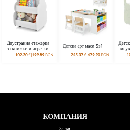
Двустранна етажерка
Детск
Детска арт масa 5в1
за книжки и играчки
рисув
|
|
102.20
€
199.89
BGN
245.37
€
479.90
BGN
1
КОМПАНИЯ
За нас