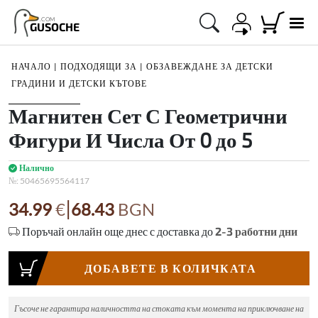
.COM
GUSOCHE
НАЧАЛО
|
ПОДХОДЯЩИ ЗА
|
ОБЗАВЕЖДАНЕ ЗА ДЕТСКИ
ГРАДИНИ И ДЕТСКИ КЪТОВЕ
1
/
1
Магнитен Сет С Геометрични
Фигури И Числа От 0 до 5
Налично
№:
50465695564117
|
34.99
€
68.43
BGN
Поръчай онлайн още днес с доставка до
2-3
работни дни
ДОБАВЕТЕ В КОЛИЧКАТА
Гъсоче не гарантира наличността на стоката към момента на приключване на