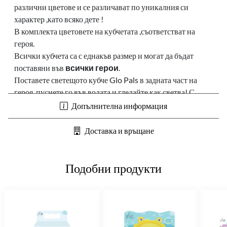
различни цветове и се различават по уникалния си
характер ,като всяко дете !
В комплекта цветовете на кубчетата ,съответстват на
героя.
Всички кубчета са с еднакъв размер и могат да бъдат
поставяни във
всички герои
.
Поставете светещото кубче Glo Pals в задната част на
героя, пуснете го във водата и гледайте как светва! С
огъващи се ръце и цветен характер, всеки приятел гордо
Допълнителна информация
илюстрира уникалността на всяко дете! Сами идва с 2
светещи кубчета Glo Pals, включени в кутията!
Доставка и връщане
Знаете ли че за направата на
светещите кубчета в този
комплект са използвани
около 2,4 рециклирани
пластмасови бутилки.
Подобни продукти
Как работят Glo Pals ?
Всяко кубче свети
минимум 16 часа
. Това означава, че
продуктът автоматично се включва, когато се постави в
течност и автоматично се изключва, когато се извади от
течността. Само през времето, в което продуктът свети,