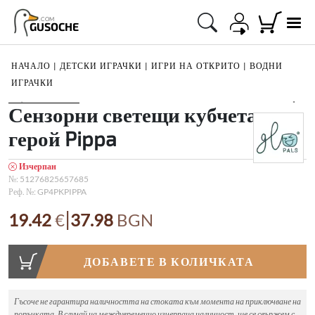
.COM
GUSOCHE
НАЧАЛО
|
ДЕТСКИ ИГРАЧКИ
|
ИГРИ НА ОТКРИТО
|
ВОДНИ
ИГРАЧКИ
1
/
4
Сензорни светещи кубчета с
герой Pippa
Изчерпан
№:
51276825657685
Реф. №:
GP4PKPIPPA
|
19.42
€
37.98
BGN
ДОБАВЕТЕ В КОЛИЧКАТА
Гъсоче не гарантира наличността на стоката към момента на приключване на
поръчката. В случай на междувременно изчерпана наличност, ще се свържем с