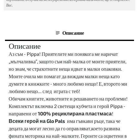
Вас.
Описание
Описание
Аз съм - Pippa! Приятелите ми понякога ме наричат
„мълчаливка“, защото съм най-малка от моите приятели,
но знам, че страхотните неща идват в малки опаковки.
Моите очила ми помагат да виждам малки неща като
думите в книжките - много любимо нещо! Е, второто ми
любимо нещо… след
играта с теб!
Обичам книгите, животните и решаването на проблеми!
Комплектът включва 2 светещи кубчета и герой Pippa -
направени от
100% рециклирана пластмаса
!
Всеки герой на Glo Pals
има гъвкави ръце, така че
децата да могат лесно да го оправляват,което развива
фината моторика на най-малките. Героите са оцветени в